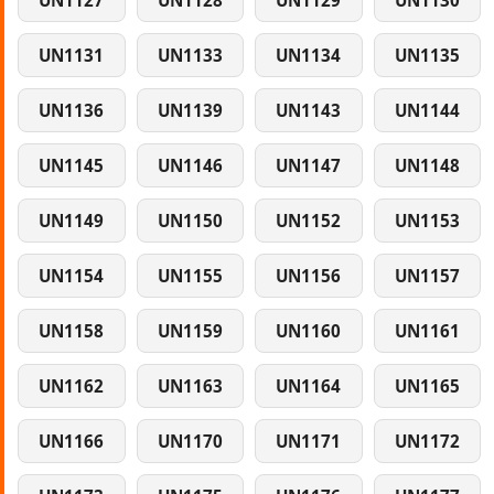
UN1127
UN1128
UN1129
UN1130
UN1131
UN1133
UN1134
UN1135
UN1136
UN1139
UN1143
UN1144
UN1145
UN1146
UN1147
UN1148
UN1149
UN1150
UN1152
UN1153
UN1154
UN1155
UN1156
UN1157
UN1158
UN1159
UN1160
UN1161
UN1162
UN1163
UN1164
UN1165
UN1166
UN1170
UN1171
UN1172