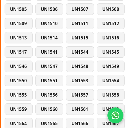
UN1505
UN1506
UN1507
UN1508
UN1509
UN1510
UN1511
UN1512
UN1513
UN1514
UN1515
UN1516
UN1517
UN1541
UN1544
UN1545
UN1546
UN1547
UN1548
UN1549
UN1550
UN1551
UN1553
UN1554
UN1555
UN1556
UN1557
UN1558
UN1559
UN1560
UN1561
UN1562
UN1564
UN1565
UN1566
UN1567