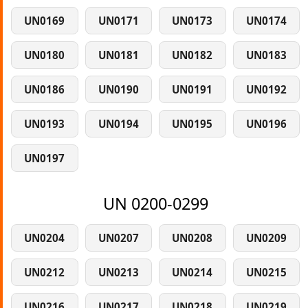
UN0169
UN0171
UN0173
UN0174
UN0180
UN0181
UN0182
UN0183
UN0186
UN0190
UN0191
UN0192
UN0193
UN0194
UN0195
UN0196
UN0197
UN 0200-0299
UN0204
UN0207
UN0208
UN0209
UN0212
UN0213
UN0214
UN0215
UN0216
UN0217
UN0218
UN0219