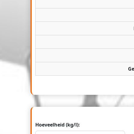
Ge
Hoeveelheid (kg/l):