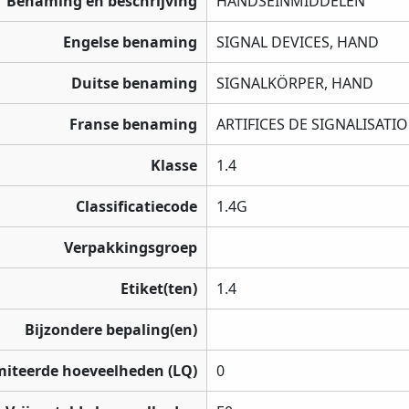
Benaming en beschrijving
HANDSEINMIDDELEN
Engelse benaming
SIGNAL DEVICES, HAND
Duitse benaming
SIGNALKÖRPER, HAND
Franse benaming
ARTIFICES DE SIGNALISATI
Klasse
1.4
Classificatiecode
1.4G
Verpakkingsgroep
Etiket(ten)
1.4
Bijzondere bepaling(en)
miteerde hoeveelheden (LQ)
0