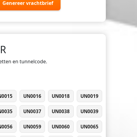
Genereer vrachtbrief
DR
ketten en tunnelcode.
N0015
UN0016
UN0018
UN0019
N0035
UN0037
UN0038
UN0039
N0056
UN0059
UN0060
UN0065