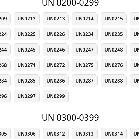
UN 0200-0299
209
UN0212
UN0213
UN0214
UN0215
U
224
UN0225
UN0226
UN0234
UN0235
U
244
UN0245
UN0246
UN0247
UN0248
U
268
UN0271
UN0272
UN0275
UN0276
U
284
UN0285
UN0286
UN0287
UN0288
U
296
UN0297
UN0299
UN 0300-0399
305
UN0306
UN0312
UN0313
UN0314
U