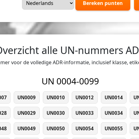
Bereken punten
Overzicht alle UN-nummers A
er voor de volledige ADR-informatie, inclusief klasse, eti
UN 0004-0099
007
UN0009
UN0010
UN0012
UN0014
U
028
UN0029
UN0030
UN0033
UN0034
U
048
UN0049
UN0050
UN0054
UN0055
U