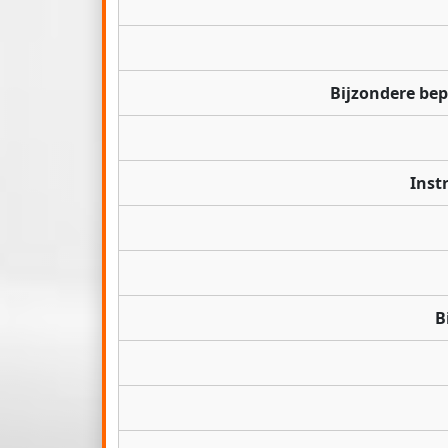
Bijzondere be
Inst
B