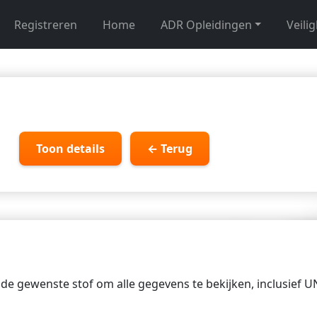
Registreren
Home
ADR Opleidingen
Veili
Toon details
← Terug
p de gewenste stof om alle gegevens te bekijken, inclusief 