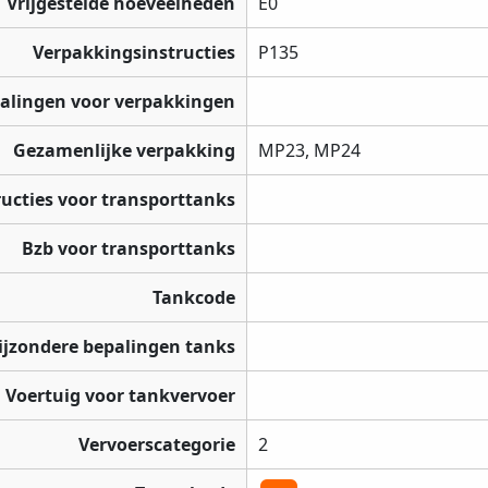
Vrijgestelde hoeveelheden
E0
Verpakkingsinstructies
P135
palingen voor verpakkingen
Gezamenlijke verpakking
MP23, MP24
ructies voor transporttanks
Bzb voor transporttanks
Tankcode
ijzondere bepalingen tanks
Voertuig voor tankvervoer
Vervoerscategorie
2