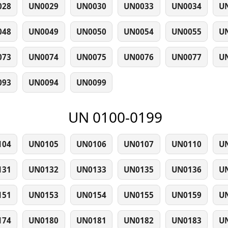
028
UN0029
UN0030
UN0033
UN0034
U
048
UN0049
UN0050
UN0054
UN0055
U
073
UN0074
UN0075
UN0076
UN0077
U
093
UN0094
UN0099
UN 0100-0199
104
UN0105
UN0106
UN0107
UN0110
U
131
UN0132
UN0133
UN0135
UN0136
U
151
UN0153
UN0154
UN0155
UN0159
U
174
UN0180
UN0181
UN0182
UN0183
U