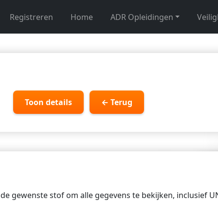
Registreren
Home
ADR Opleidingen
Veili
Toon details
← Terug
p de gewenste stof om alle gegevens te bekijken, inclusief 