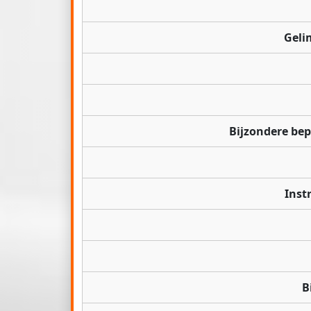
Geli
Bijzondere be
Inst
B