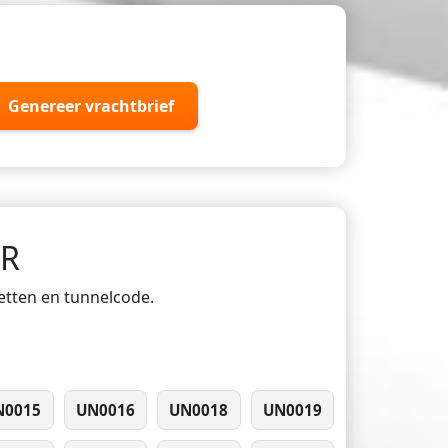
Genereer vrachtbrief
DR
ketten en tunnelcode.
N0015
UN0016
UN0018
UN0019