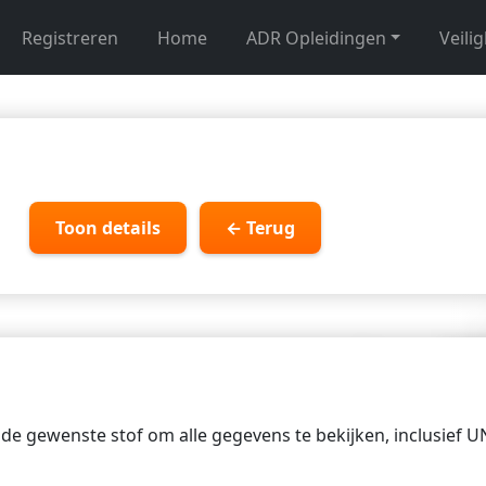
Registreren
Home
ADR Opleidingen
Veili
Toon details
← Terug
p de gewenste stof om alle gegevens te bekijken, inclusief 