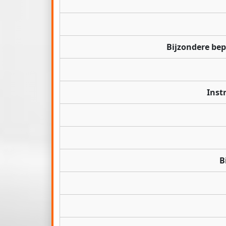
Bijzondere be
Inst
B