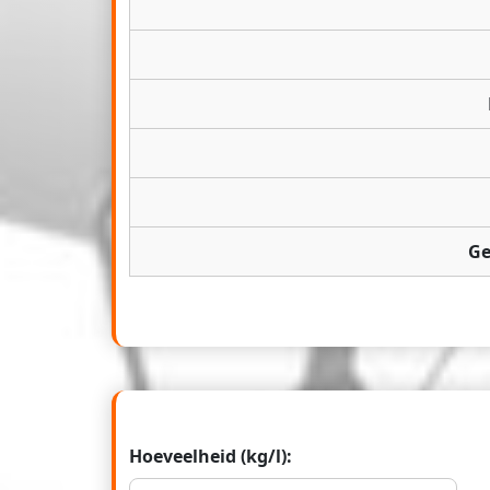
Ge
Hoeveelheid (kg/l):