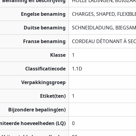
Benaming en beschrijving
HOLLE LADINGEN, BUIGZAA
Engelse benaming
CHARGES, SHAPED, FLEXIBLE
Duitse benaming
SCHNEIDLADUNG, BIEGSAM
Franse benaming
CORDEAU DÉTONANT À SEC
Klasse
1
Classificatiecode
1.1D
Verpakkingsgroep
Etiket(ten)
1
Bijzondere bepaling(en)
miteerde hoeveelheden (LQ)
0