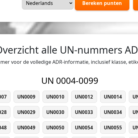
Bereken punten
Overzicht alle UN-nummers A
er voor de volledige ADR-informatie, inclusief klasse, eti
UN 0004-0099
007
UN0009
UN0010
UN0012
UN0014
U
028
UN0029
UN0030
UN0033
UN0034
U
048
UN0049
UN0050
UN0054
UN0055
U