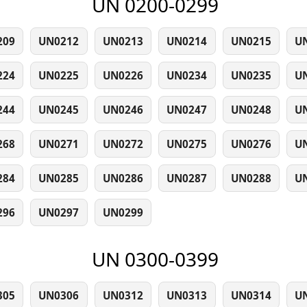
UN 0200-0299
209
UN0212
UN0213
UN0214
UN0215
U
224
UN0225
UN0226
UN0234
UN0235
U
244
UN0245
UN0246
UN0247
UN0248
U
268
UN0271
UN0272
UN0275
UN0276
U
284
UN0285
UN0286
UN0287
UN0288
U
296
UN0297
UN0299
UN 0300-0399
305
UN0306
UN0312
UN0313
UN0314
U