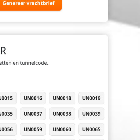
Genereer vrachtbrief
DR
ketten en tunnelcode.
N0015
UN0016
UN0018
UN0019
N0035
UN0037
UN0038
UN0039
N0056
UN0059
UN0060
UN0065