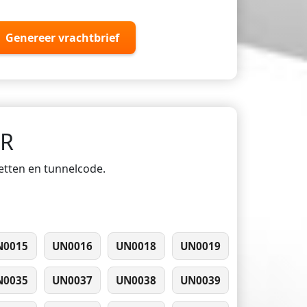
Genereer vrachtbrief
DR
ketten en tunnelcode.
N0015
UN0016
UN0018
UN0019
N0035
UN0037
UN0038
UN0039