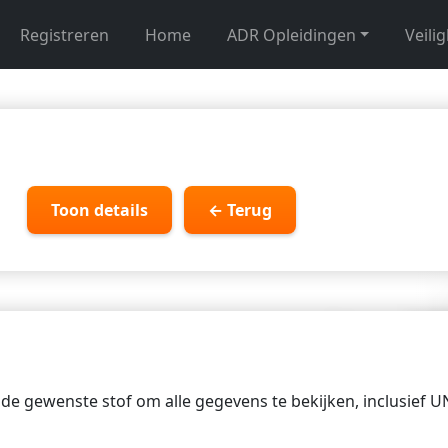
Registreren
Home
ADR Opleidingen
Veili
Toon details
← Terug
p de gewenste stof om alle gegevens te bekijken, inclusief 