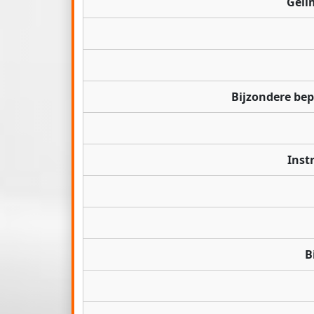
Geli
Bijzondere be
Inst
B