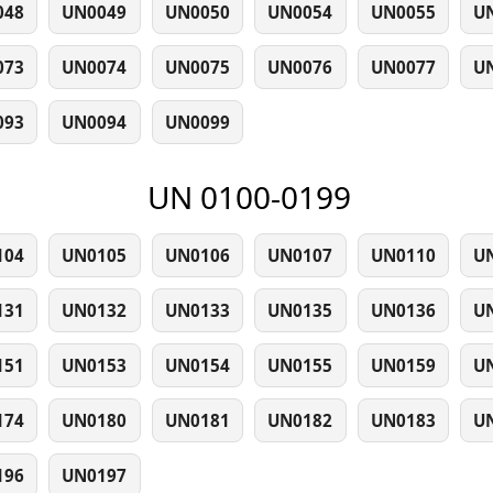
048
UN0049
UN0050
UN0054
UN0055
U
073
UN0074
UN0075
UN0076
UN0077
U
093
UN0094
UN0099
UN 0100-0199
104
UN0105
UN0106
UN0107
UN0110
U
131
UN0132
UN0133
UN0135
UN0136
U
151
UN0153
UN0154
UN0155
UN0159
U
174
UN0180
UN0181
UN0182
UN0183
U
196
UN0197