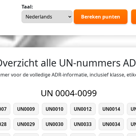
Taal:
Bereken punten
Overzicht alle UN-nummers A
er voor de volledige ADR-informatie, inclusief klasse, eti
UN 0004-0099
007
UN0009
UN0010
UN0012
UN0014
U
028
UN0029
UN0030
UN0033
UN0034
U