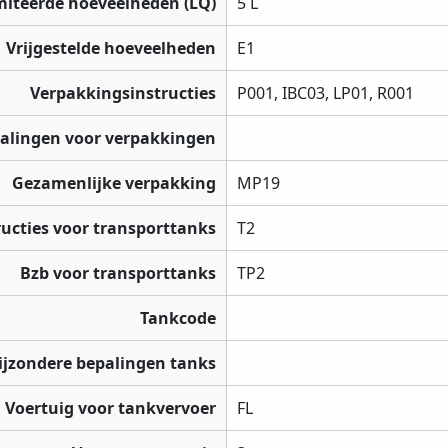
miteerde hoeveelheden (LQ)
5 L
Vrijgestelde hoeveelheden
E1
Verpakkingsinstructies
P001, IBC03, LP01, R001
palingen voor verpakkingen
Gezamenlijke verpakking
MP19
ructies voor transporttanks
T2
Bzb voor transporttanks
TP2
Tankcode
ijzondere bepalingen tanks
Voertuig voor tankvervoer
FL