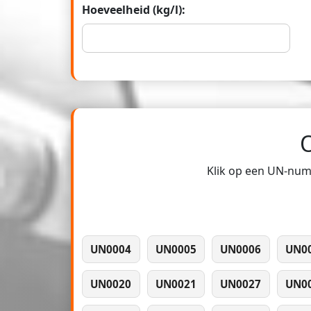
Hoeveelheid (kg/l):
Klik op een UN-numm
UN0004
UN0005
UN0006
UN0
UN0020
UN0021
UN0027
UN0