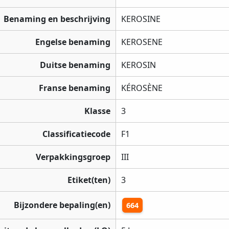
Benaming en beschrijving
KEROSINE
Engelse benaming
KEROSENE
Duitse benaming
KEROSIN
Franse benaming
KÉROSÈNE
Klasse
3
Classificatiecode
F1
Verpakkingsgroep
III
Etiket(ten)
3
Bijzondere bepaling(en)
664