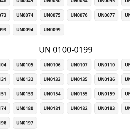
048
UN0049
UN0050
UN0054
UN0055
U
073
UN0074
UN0075
UN0076
UN0077
U
093
UN0094
UN0099
UN 0100-0199
104
UN0105
UN0106
UN0107
UN0110
U
131
UN0132
UN0133
UN0135
UN0136
U
151
UN0153
UN0154
UN0155
UN0159
U
174
UN0180
UN0181
UN0182
UN0183
U
196
UN0197