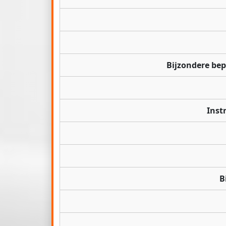
Bijzondere be
Inst
B