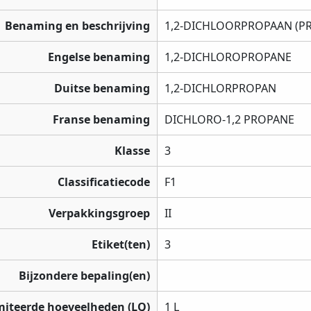
Benaming en beschrijving
1,2-DICHLOORPROPAAN (P
Engelse benaming
1,2-DICHLOROPROPANE
Duitse benaming
1,2-DICHLORPROPAN
Franse benaming
DICHLORO-1,2 PROPANE
Klasse
3
Classificatiecode
F1
Verpakkingsgroep
II
Etiket(ten)
3
Bijzondere bepaling(en)
miteerde hoeveelheden (LQ)
1 L