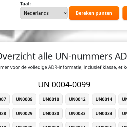
Taal:
Bereken punten
Overzicht alle UN-nummers A
er voor de volledige ADR-informatie, inclusief klasse, eti
UN 0004-0099
007
UN0009
UN0010
UN0012
UN0014
U
028
UN0029
UN0030
UN0033
UN0034
U