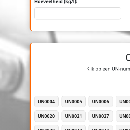
Hoeveelheid (kg/l):
Klik op een UN-numm
UN0004
UN0005
UN0006
UN0
UN0020
UN0021
UN0027
UN0