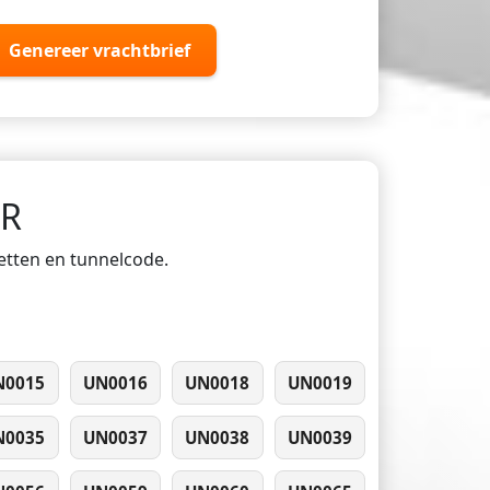
Genereer vrachtbrief
DR
ketten en tunnelcode.
N0015
UN0016
UN0018
UN0019
N0035
UN0037
UN0038
UN0039