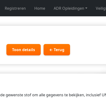
Registreren
Home
ADR Opleidingen
Veili
Toon details
← Terug
p de gewenste stof om alle gegevens te bekijken, inclusief 