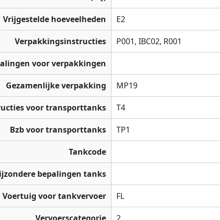
Vrijgestelde hoeveelheden
E2
Verpakkingsinstructies
P001, IBC02, R001
palingen voor verpakkingen
Gezamenlijke verpakking
MP19
ructies voor transporttanks
T4
Bzb voor transporttanks
TP1
Tankcode
ijzondere bepalingen tanks
Voertuig voor tankvervoer
FL
Vervoerscategorie
2