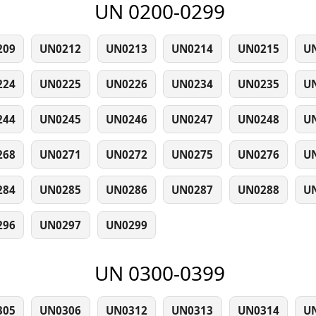
UN 0200-0299
209
UN0212
UN0213
UN0214
UN0215
U
224
UN0225
UN0226
UN0234
UN0235
U
244
UN0245
UN0246
UN0247
UN0248
U
268
UN0271
UN0272
UN0275
UN0276
U
284
UN0285
UN0286
UN0287
UN0288
U
296
UN0297
UN0299
UN 0300-0399
305
UN0306
UN0312
UN0313
UN0314
U