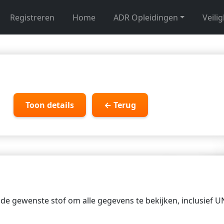
Registreren
Home
ADR Opleidingen
Veili
Toon details
← Terug
p de gewenste stof om alle gegevens te bekijken, inclusief 