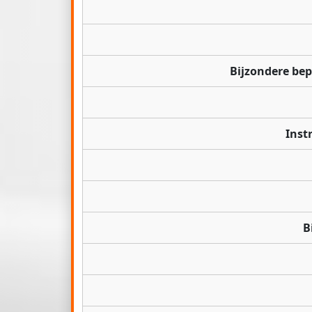
Bijzondere be
Inst
B