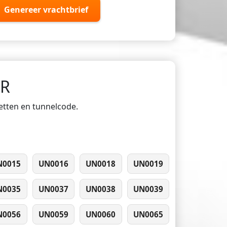
Genereer vrachtbrief
DR
ketten en tunnelcode.
N0015
UN0016
UN0018
UN0019
N0035
UN0037
UN0038
UN0039
N0056
UN0059
UN0060
UN0065