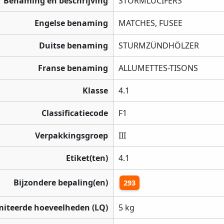
Benaming en beschrijving
STORMLUCIFERS
Engelse benaming
MATCHES, FUSEE
Duitse benaming
STURMZÜNDHÖLZER
Franse benaming
ALLUMETTES-TISONS
Klasse
4.1
Classificatiecode
F1
Verpakkingsgroep
III
Etiket(ten)
4.1
Bijzondere bepaling(en)
293
miteerde hoeveelheden (LQ)
5 kg