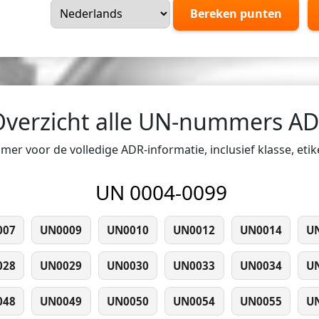
Bereken punten
Overzicht alle UN-nummers A
er voor de volledige ADR-informatie, inclusief klasse, eti
UN 0004-0099
007
UN0009
UN0010
UN0012
UN0014
U
028
UN0029
UN0030
UN0033
UN0034
U
048
UN0049
UN0050
UN0054
UN0055
U