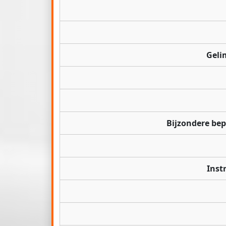
Geli
Bijzondere be
Inst