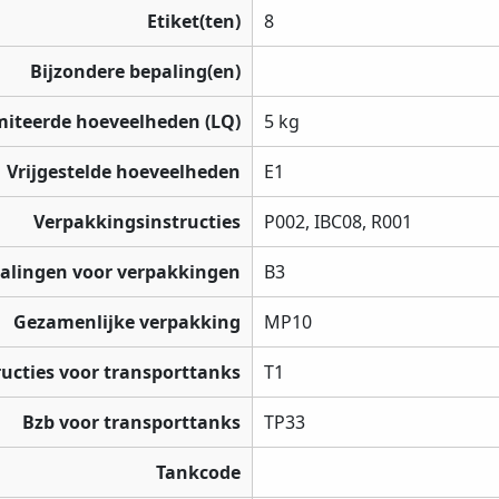
Etiket(ten)
8
Bijzondere bepaling(en)
miteerde hoeveelheden (LQ)
5 kg
Vrijgestelde hoeveelheden
E1
Verpakkingsinstructies
P002, IBC08, R001
palingen voor verpakkingen
B3
Gezamenlijke verpakking
MP10
ructies voor transporttanks
T1
Bzb voor transporttanks
TP33
Tankcode