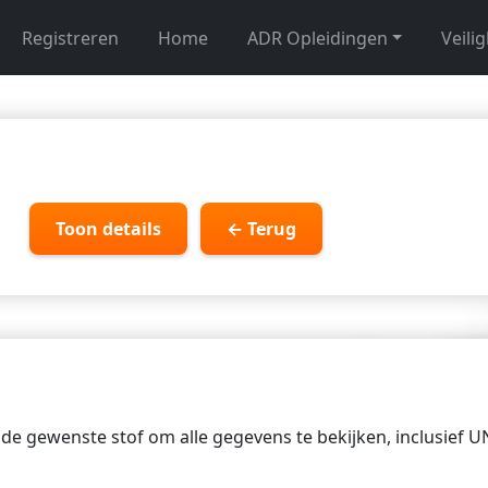
Registreren
Home
ADR Opleidingen
Veili
Toon details
← Terug
p de gewenste stof om alle gegevens te bekijken, inclusief 