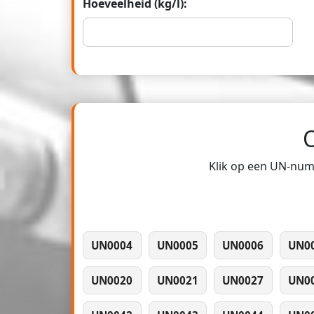
Hoeveelheid (kg/l):
Klik op een UN-numm
UN0004
UN0005
UN0006
UN0
UN0020
UN0021
UN0027
UN0