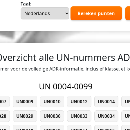
Taal:
Bereken punten
Overzicht alle UN-nummers A
er voor de volledige ADR-informatie, inclusief klasse, eti
UN 0004-0099
007
UN0009
UN0010
UN0012
UN0014
U
028
UN0029
UN0030
UN0033
UN0034
U