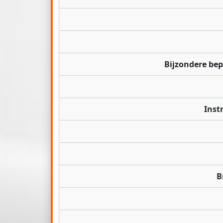
Bijzondere be
Inst
B