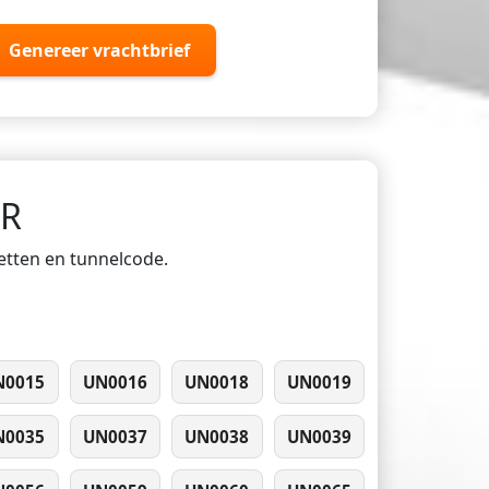
Genereer vrachtbrief
DR
ketten en tunnelcode.
N0015
UN0016
UN0018
UN0019
N0035
UN0037
UN0038
UN0039