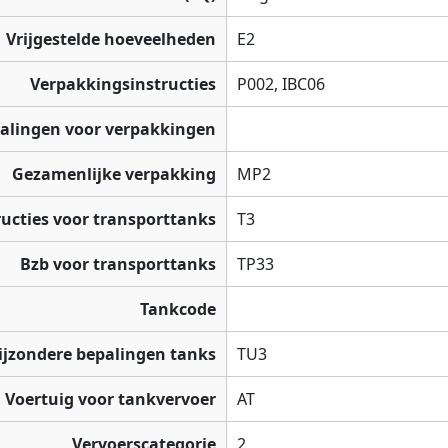
Vrijgestelde hoeveelheden
E2
Verpakkingsinstructies
P002, IBC06
palingen voor verpakkingen
Gezamenlijke verpakking
MP2
ructies voor transporttanks
T3
Bzb voor transporttanks
TP33
Tankcode
ijzondere bepalingen tanks
TU3
Voertuig voor tankvervoer
AT
Vervoerscategorie
2