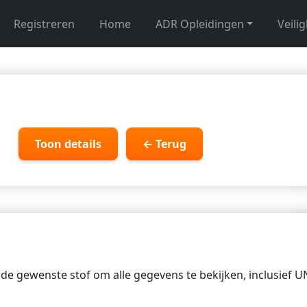
Registreren
Home
ADR Opleidingen
Veili
Toon details
← Terug
p de gewenste stof om alle gegevens te bekijken, inclusief 