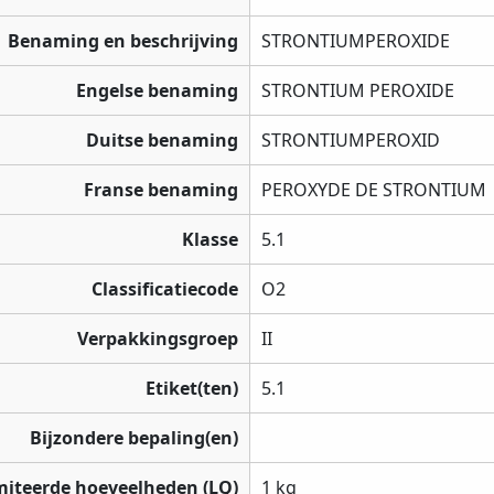
Benaming en beschrijving
STRONTIUMPEROXIDE
Engelse benaming
STRONTIUM PEROXIDE
Duitse benaming
STRONTIUMPEROXID
Franse benaming
PEROXYDE DE STRONTIUM
Klasse
5.1
Classificatiecode
O2
Verpakkingsgroep
II
Etiket(ten)
5.1
Bijzondere bepaling(en)
miteerde hoeveelheden (LQ)
1 kg