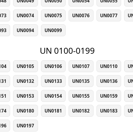
048
UN0049
UN0050
UN0054
UN0055
U
073
UN0074
UN0075
UN0076
UN0077
U
093
UN0094
UN0099
UN 0100-0199
104
UN0105
UN0106
UN0107
UN0110
U
131
UN0132
UN0133
UN0135
UN0136
U
151
UN0153
UN0154
UN0155
UN0159
U
174
UN0180
UN0181
UN0182
UN0183
U
196
UN0197