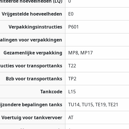
miteerde hoeveelheden (LQ)
0
Vrijgestelde hoeveelheden
E0
Verpakkingsinstructies
P601
palingen voor verpakkingen
Gezamenlijke verpakking
MP8, MP17
ructies voor transporttanks
T22
Bzb voor transporttanks
TP2
Tankcode
L15
ijzondere bepalingen tanks
TU14, TU15, TE19, TE21
Voertuig voor tankvervoer
AT