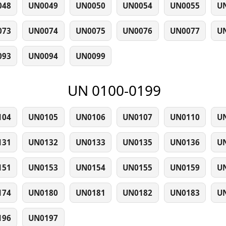
048
UN0049
UN0050
UN0054
UN0055
U
073
UN0074
UN0075
UN0076
UN0077
U
093
UN0094
UN0099
UN 0100-0199
104
UN0105
UN0106
UN0107
UN0110
U
131
UN0132
UN0133
UN0135
UN0136
U
151
UN0153
UN0154
UN0155
UN0159
U
174
UN0180
UN0181
UN0182
UN0183
U
196
UN0197