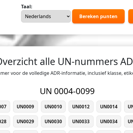
Taal:
Bereken punten
Overzicht alle UN-nummers A
er voor de volledige ADR-informatie, inclusief klasse, eti
UN 0004-0099
007
UN0009
UN0010
UN0012
UN0014
U
028
UN0029
UN0030
UN0033
UN0034
U