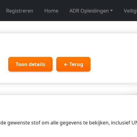
Registreren
Home
ADR Opleidingen
Veili
Toon details
← Terug
p de gewenste stof om alle gegevens te bekijken, inclusief 