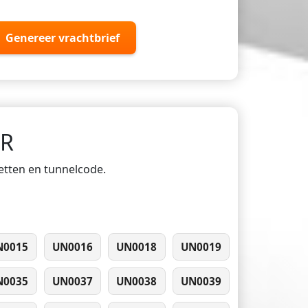
Genereer vrachtbrief
DR
ketten en tunnelcode.
N0015
UN0016
UN0018
UN0019
N0035
UN0037
UN0038
UN0039