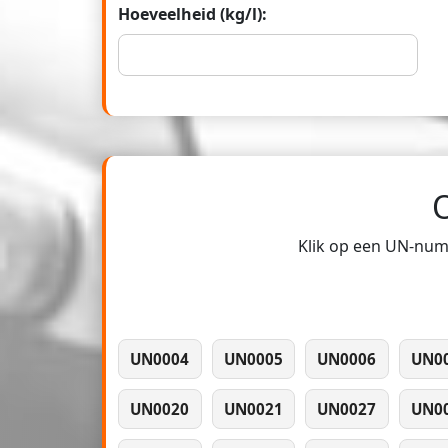
Hoeveelheid (kg/l):
Klik op een UN-numm
UN0004
UN0005
UN0006
UN0
UN0020
UN0021
UN0027
UN0