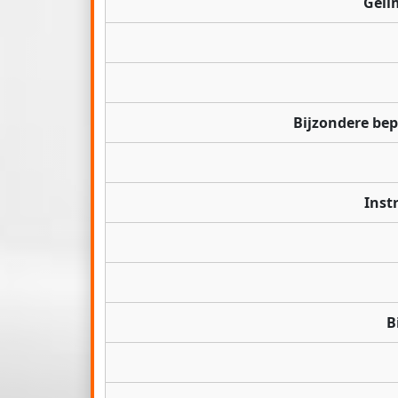
Geli
Bijzondere be
Inst
B