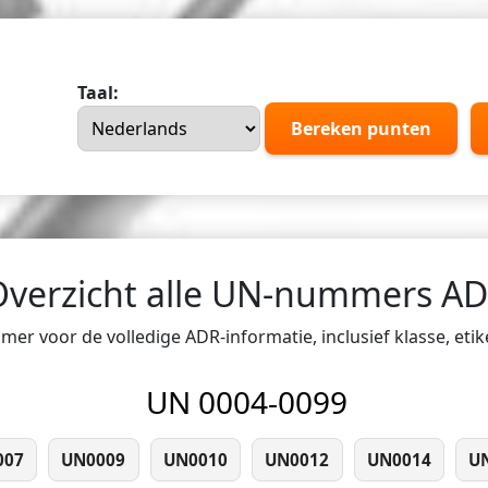
Taal:
Bereken punten
Overzicht alle UN-nummers A
er voor de volledige ADR-informatie, inclusief klasse, eti
UN 0004-0099
007
UN0009
UN0010
UN0012
UN0014
U