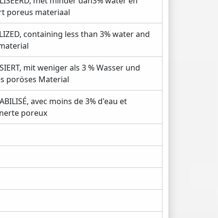
ISEERD, met minder dan3% water en
t poreus materiaal
ZED, containing less than 3% water and
material
IERT, mit weniger als 3 % Wasser und
es poröses Material
LISÉ, avec moins de 3% d'eau et
nerte poreux