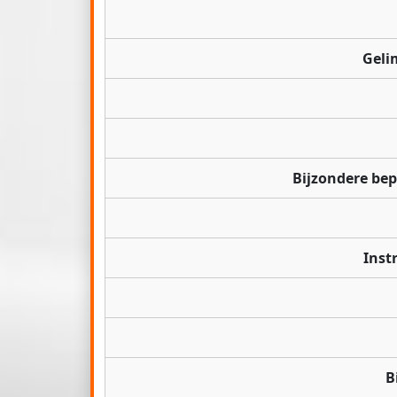
Geli
Bijzondere be
Inst
B