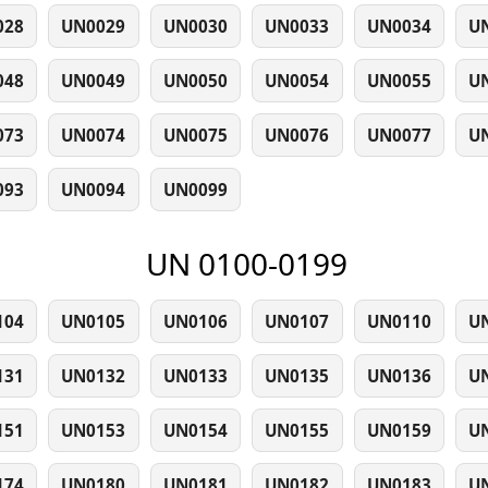
028
UN0029
UN0030
UN0033
UN0034
U
048
UN0049
UN0050
UN0054
UN0055
U
073
UN0074
UN0075
UN0076
UN0077
U
093
UN0094
UN0099
UN 0100-0199
104
UN0105
UN0106
UN0107
UN0110
U
131
UN0132
UN0133
UN0135
UN0136
U
151
UN0153
UN0154
UN0155
UN0159
U
174
UN0180
UN0181
UN0182
UN0183
U