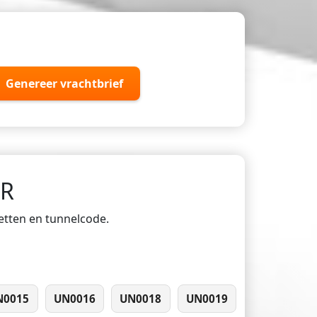
Genereer vrachtbrief
DR
ketten en tunnelcode.
N0015
UN0016
UN0018
UN0019