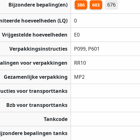
Bijzondere bepaling(en)
676
386
603
miteerde hoeveelheden (LQ)
0
Vrijgestelde hoeveelheden
E0
Verpakkingsinstructies
P099, P601
palingen voor verpakkingen
RR10
Gezamenlijke verpakking
MP2
ructies voor transporttanks
Bzb voor transporttanks
Tankcode
ijzondere bepalingen tanks