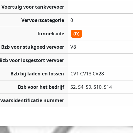
Voertuig voor tankvervoer
Vervoerscategorie
0
Tunnelcode
(D)
Bzb voor stukgoed vervoer
V8
Bzb voor losgestort vervoer
Bzb bij laden en lossen
CV1 CV13 CV28
Bzb voor het bedrijf
S2, S4, S9, S10, S14
vaarsidentificatie nummer