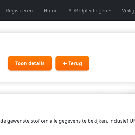
Registreren
Home
ADR Opleidingen
Veili
Toon details
← Terug
p de gewenste stof om alle gegevens te bekijken, inclusief 