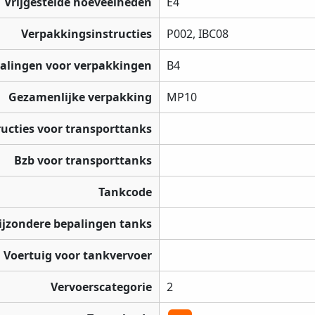
Vrijgestelde hoeveelheden
E4
Verpakkingsinstructies
P002, IBC08
palingen voor verpakkingen
B4
Gezamenlijke verpakking
MP10
ructies voor transporttanks
Bzb voor transporttanks
Tankcode
ijzondere bepalingen tanks
Voertuig voor tankvervoer
Vervoerscategorie
2