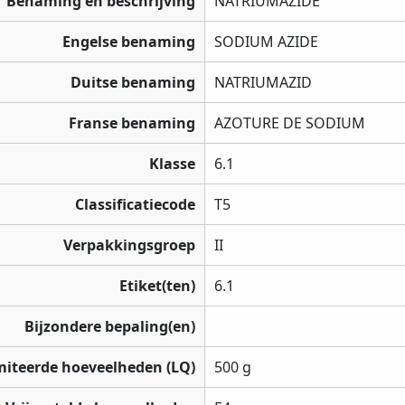
Benaming en beschrijving
NATRIUMAZIDE
Engelse benaming
SODIUM AZIDE
Duitse benaming
NATRIUMAZID
Franse benaming
AZOTURE DE SODIUM
Klasse
6.1
Classificatiecode
T5
Verpakkingsgroep
II
Etiket(ten)
6.1
Bijzondere bepaling(en)
miteerde hoeveelheden (LQ)
500 g