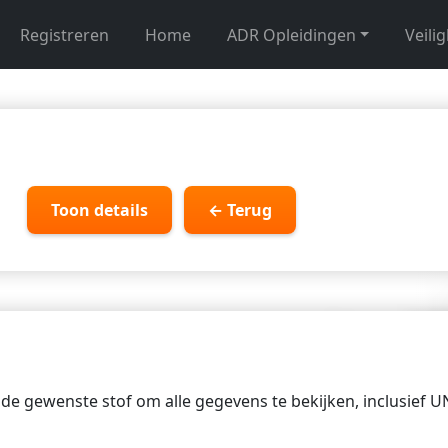
Registreren
Home
ADR Opleidingen
Veili
Toon details
← Terug
p de gewenste stof om alle gegevens te bekijken, inclusief 