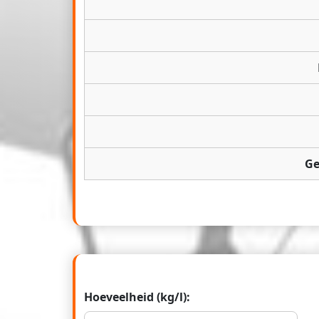
Ge
Hoeveelheid (kg/l):