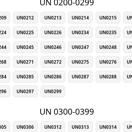
UN 0200-0299
209
UN0212
UN0213
UN0214
UN0215
U
224
UN0225
UN0226
UN0234
UN0235
U
244
UN0245
UN0246
UN0247
UN0248
U
268
UN0271
UN0272
UN0275
UN0276
U
284
UN0285
UN0286
UN0287
UN0288
U
296
UN0297
UN0299
UN 0300-0399
305
UN0306
UN0312
UN0313
UN0314
U