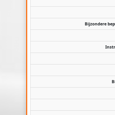
Bijzondere be
Inst
B