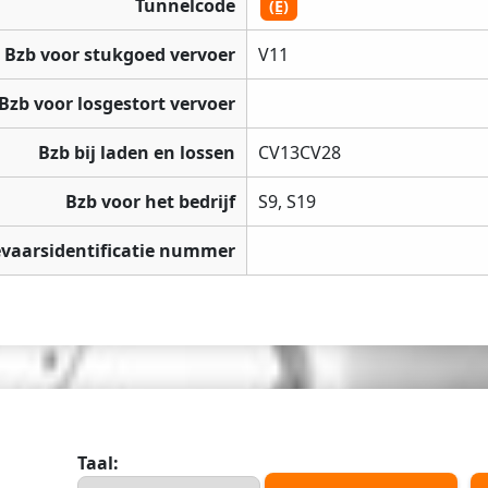
Tunnelcode
(E)
Bzb voor stukgoed vervoer
V11
Bzb voor losgestort vervoer
Bzb bij laden en lossen
CV13CV28
Bzb voor het bedrijf
S9, S19
vaarsidentificatie nummer
Taal: