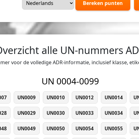
Bereken punten
Overzicht alle UN-nummers A
er voor de volledige ADR-informatie, inclusief klasse, eti
UN 0004-0099
007
UN0009
UN0010
UN0012
UN0014
U
028
UN0029
UN0030
UN0033
UN0034
U
048
UN0049
UN0050
UN0054
UN0055
U