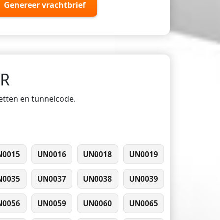
Genereer vrachtbrief
DR
ketten en tunnelcode.
N0015
UN0016
UN0018
UN0019
N0035
UN0037
UN0038
UN0039
N0056
UN0059
UN0060
UN0065