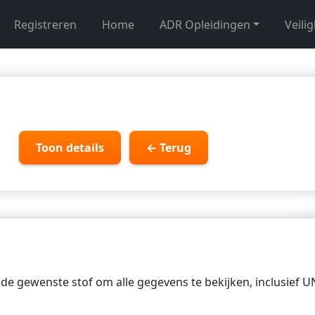
Registreren
Home
ADR Opleidingen
Veili
Toon details
← Terug
p de gewenste stof om alle gegevens te bekijken, inclusief 