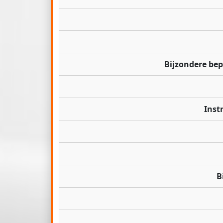
Bijzondere be
Inst
B