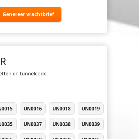
Genereer vrachtbrief
DR
ketten en tunnelcode.
N0015
UN0016
UN0018
UN0019
N0035
UN0037
UN0038
UN0039