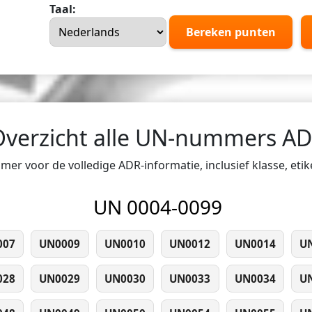
Taal:
Bereken punten
Overzicht alle UN-nummers A
er voor de volledige ADR-informatie, inclusief klasse, eti
UN 0004-0099
007
UN0009
UN0010
UN0012
UN0014
U
028
UN0029
UN0030
UN0033
UN0034
U