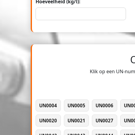
Hoeveelheid (kg/l):
Klik op een UN-numm
UN0004
UN0005
UN0006
UN0
UN0020
UN0021
UN0027
UN0