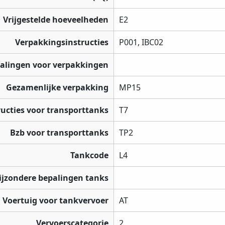
Vrijgestelde hoeveelheden
E2
Verpakkingsinstructies
P001, IBC02
palingen voor verpakkingen
Gezamenlijke verpakking
MP15
ructies voor transporttanks
T7
Bzb voor transporttanks
TP2
Tankcode
L4
ijzondere bepalingen tanks
Voertuig voor tankvervoer
AT
Vervoerscategorie
2