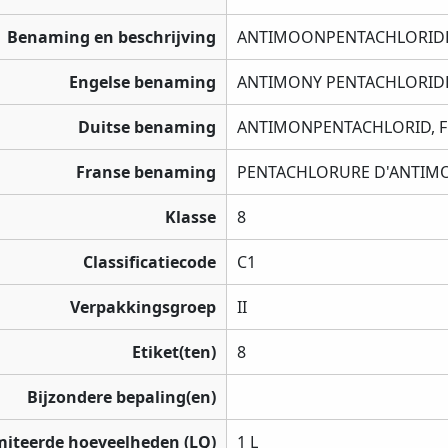
Benaming en beschrijving
ANTIMOONPENTACHLORIDE
Engelse benaming
ANTIMONY PENTACHLORIDE
Duitse benaming
ANTIMONPENTACHLORID, F
Franse benaming
PENTACHLORURE D'ANTIMO
Klasse
8
Classificatiecode
C1
Verpakkingsgroep
II
Etiket(ten)
8
Bijzondere bepaling(en)
miteerde hoeveelheden (LQ)
1 L