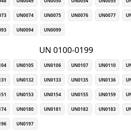
048
UN0049
UN0050
UN0054
UN0055
U
073
UN0074
UN0075
UN0076
UN0077
U
093
UN0094
UN0099
UN 0100-0199
104
UN0105
UN0106
UN0107
UN0110
U
131
UN0132
UN0133
UN0135
UN0136
U
151
UN0153
UN0154
UN0155
UN0159
U
174
UN0180
UN0181
UN0182
UN0183
U
196
UN0197