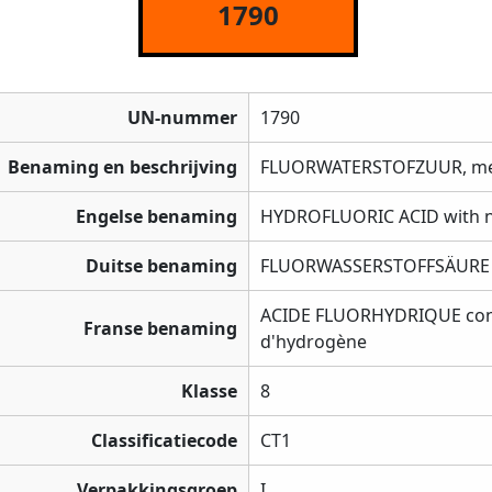
1790
UN-nummer
1790
Benaming en beschrijving
FLUORWATERSTOFZUUR, met
Engelse benaming
HYDROFLUORIC ACID with n
Duitse benaming
FLUORWASSERSTOFFSÄURE mi
ACIDE FLUORHYDRIQUE cont
Franse benaming
d'hydrogène
Klasse
8
Classificatiecode
CT1
Verpakkingsgroep
I