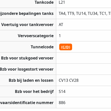
Tankcode
L21
ijzondere bepalingen tanks
TA4, TT9, TU14, TU34, TC1, 
Voertuig voor tankvervoer
AT
Vervoerscategorie
1
Tunnelcode
(C/D)
Bzb voor stukgoed vervoer
Bzb voor losgestort vervoer
Bzb bij laden en lossen
CV13 CV28
Bzb voor het bedrijf
S14
vaarsidentificatie nummer
886