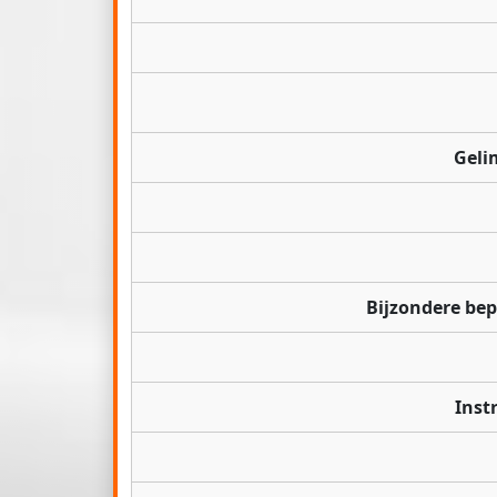
Geli
Bijzondere be
Inst