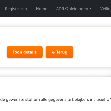
Registreren
Home
ADR Opleidingen
Veili
Toon details
← Terug
p de gewenste stof om alle gegevens te bekijken, inclusief 