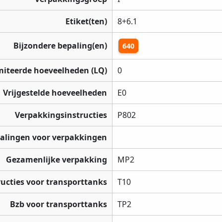
Etiket(ten)
8+6.1
Bijzondere bepaling(en)
640
miteerde hoeveelheden (LQ)
0
Vrijgestelde hoeveelheden
E0
Verpakkingsinstructies
P802
palingen voor verpakkingen
Gezamenlijke verpakking
MP2
ructies voor transporttanks
T10
Bzb voor transporttanks
TP2