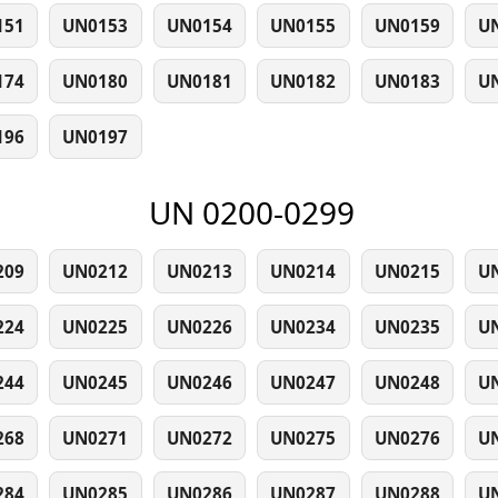
151
UN0153
UN0154
UN0155
UN0159
U
174
UN0180
UN0181
UN0182
UN0183
U
196
UN0197
UN 0200-0299
209
UN0212
UN0213
UN0214
UN0215
U
224
UN0225
UN0226
UN0234
UN0235
U
244
UN0245
UN0246
UN0247
UN0248
U
268
UN0271
UN0272
UN0275
UN0276
U
284
UN0285
UN0286
UN0287
UN0288
U