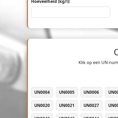
Hoeveelheid (kg/l):
Klik op een UN-numm
UN0004
UN0005
UN0006
UN0
UN0020
UN0021
UN0027
UN0