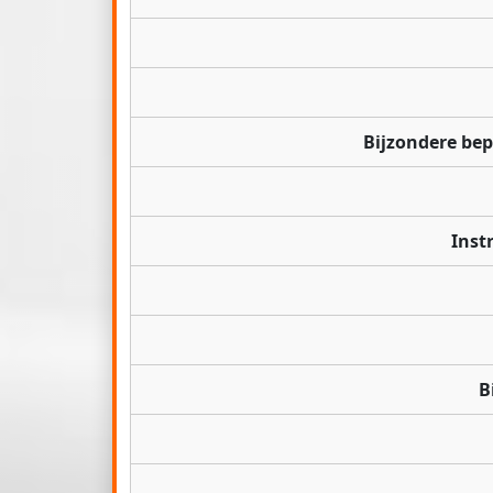
Bijzondere be
Inst
B