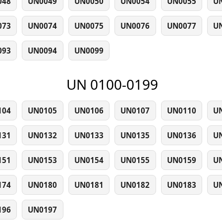
048
UN0049
UN0050
UN0054
UN0055
U
073
UN0074
UN0075
UN0076
UN0077
U
093
UN0094
UN0099
UN 0100-0199
104
UN0105
UN0106
UN0107
UN0110
U
131
UN0132
UN0133
UN0135
UN0136
U
151
UN0153
UN0154
UN0155
UN0159
U
174
UN0180
UN0181
UN0182
UN0183
U
196
UN0197