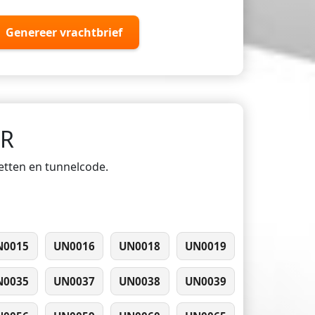
Genereer vrachtbrief
DR
ketten en tunnelcode.
N0015
UN0016
UN0018
UN0019
N0035
UN0037
UN0038
UN0039