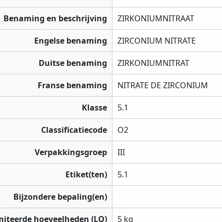
Benaming en beschrijving
ZIRKONIUMNITRAAT
Engelse benaming
ZIRCONIUM NITRATE
Duitse benaming
ZIRKONIUMNITRAT
Franse benaming
NITRATE DE ZIRCONIUM
Klasse
5.1
Classificatiecode
O2
Verpakkingsgroep
III
Etiket(ten)
5.1
Bijzondere bepaling(en)
miteerde hoeveelheden (LQ)
5 kg