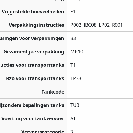
Vrijgestelde hoeveelheden
E1
Verpakkingsinstructies
P002, IBC08, LP02, R001
palingen voor verpakkingen
B3
Gezamenlijke verpakking
MP10
ructies voor transporttanks
T1
Bzb voor transporttanks
TP33
Tankcode
ijzondere bepalingen tanks
TU3
Voertuig voor tankvervoer
AT
Vervoerscategorie
3