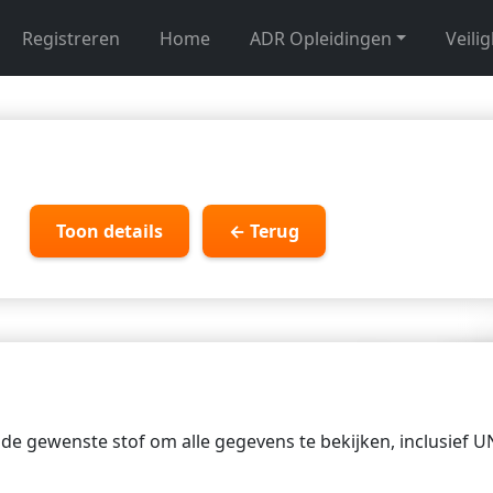
Registreren
Home
ADR Opleidingen
Veili
Toon details
← Terug
p de gewenste stof om alle gegevens te bekijken, inclusief 