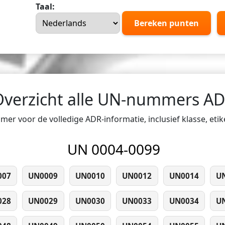
Taal:
Bereken punten
Overzicht alle UN-nummers A
er voor de volledige ADR-informatie, inclusief klasse, eti
UN 0004-0099
007
UN0009
UN0010
UN0012
UN0014
U
028
UN0029
UN0030
UN0033
UN0034
U