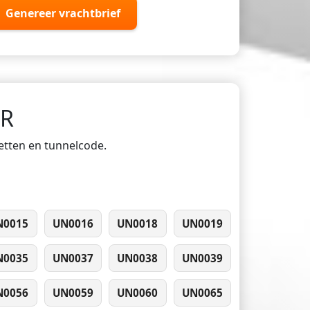
Genereer vrachtbrief
DR
ketten en tunnelcode.
N0015
UN0016
UN0018
UN0019
N0035
UN0037
UN0038
UN0039
N0056
UN0059
UN0060
UN0065