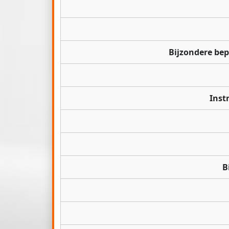
Bijzondere be
Inst
B