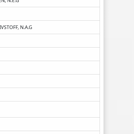
, N.E.G
VSTOFF, N.A.G