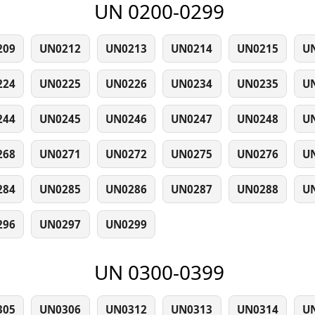
UN 0200-0299
209
UN0212
UN0213
UN0214
UN0215
U
224
UN0225
UN0226
UN0234
UN0235
U
244
UN0245
UN0246
UN0247
UN0248
U
268
UN0271
UN0272
UN0275
UN0276
U
284
UN0285
UN0286
UN0287
UN0288
U
296
UN0297
UN0299
UN 0300-0399
305
UN0306
UN0312
UN0313
UN0314
U