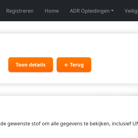
Registreren
Home
ADR Opleidingen
Veili
Toon details
← Terug
p de gewenste stof om alle gegevens te bekijken, inclusief 