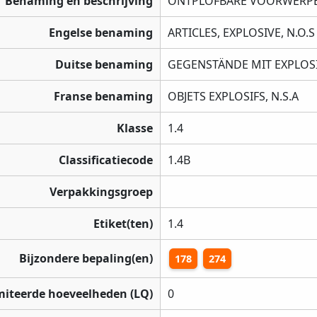
Benaming en beschrijving
ONTPLOFBARE VOORWERPEN
Engelse benaming
ARTICLES, EXPLOSIVE, N.O.S
Duitse benaming
GEGENSTÄNDE MIT EXPLOSI
Franse benaming
OBJETS EXPLOSIFS, N.S.A
Klasse
1.4
Classificatiecode
1.4B
Verpakkingsgroep
Etiket(ten)
1.4
Bijzondere bepaling(en)
178
274
miteerde hoeveelheden (LQ)
0