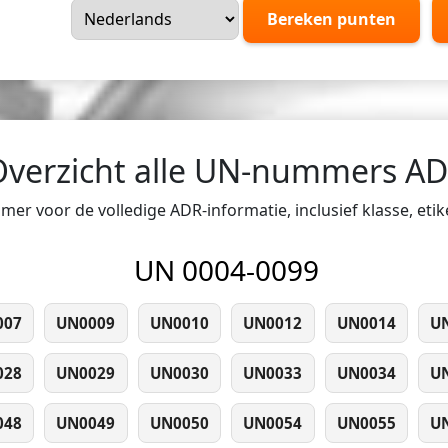
Bereken punten
Overzicht alle UN-nummers A
er voor de volledige ADR-informatie, inclusief klasse, eti
UN 0004-0099
007
UN0009
UN0010
UN0012
UN0014
U
028
UN0029
UN0030
UN0033
UN0034
U
048
UN0049
UN0050
UN0054
UN0055
U