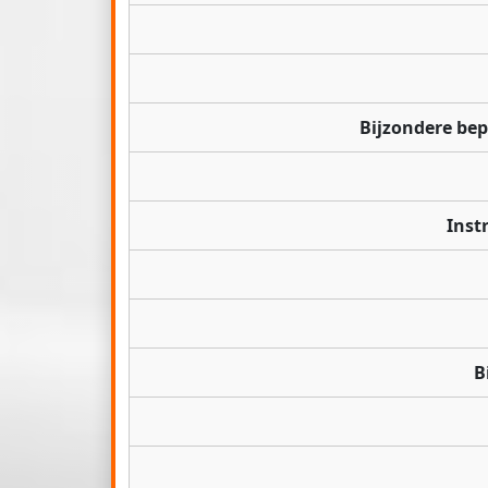
Bijzondere be
Inst
B