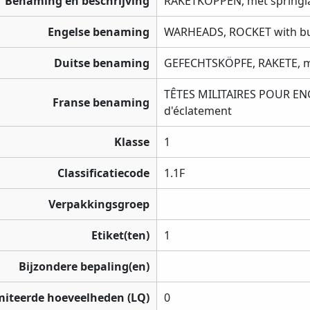
Benaming en beschrijving
RAKETKOPPEN, met springl
Engelse benaming
WARHEADS, ROCKET with bu
Duitse benaming
GEFECHTSKÖPFE, RAKETE, m
TÊTES MILITAIRES POUR E
Franse benaming
d'éclatement
Klasse
1
Classificatiecode
1.1F
Verpakkingsgroep
Etiket(ten)
1
Bijzondere bepaling(en)
miteerde hoeveelheden (LQ)
0