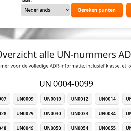
Taal:
Bereken punten
Overzicht alle UN-nummers A
er voor de volledige ADR-informatie, inclusief klasse, eti
UN 0004-0099
007
UN0009
UN0010
UN0012
UN0014
U
028
UN0029
UN0030
UN0033
UN0034
U
048
UN0049
UN0050
UN0054
UN0055
U