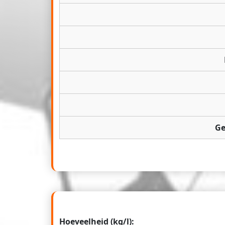
Ge
Hoeveelheid (kg/l):