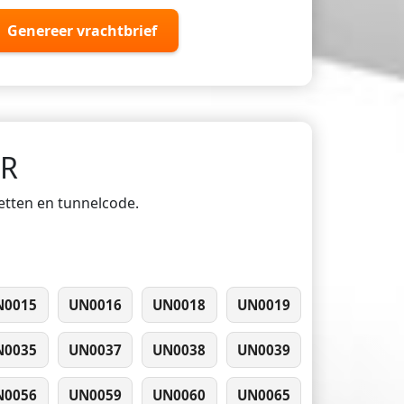
Genereer vrachtbrief
DR
ketten en tunnelcode.
N0015
UN0016
UN0018
UN0019
N0035
UN0037
UN0038
UN0039
N0056
UN0059
UN0060
UN0065