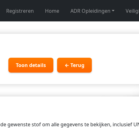
Registreren
Home
ADR Opleidingen
Veili
Toon details
← Terug
p de gewenste stof om alle gegevens te bekijken, inclusief 