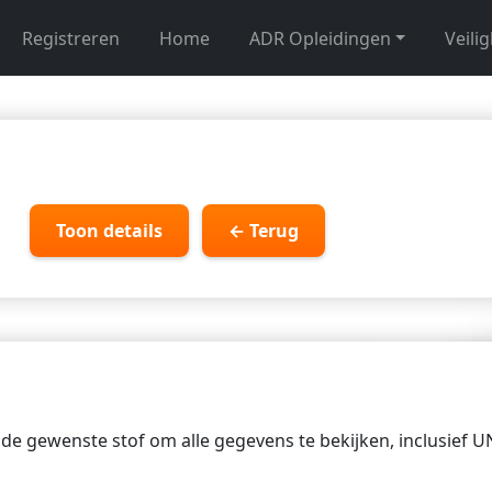
Registreren
Home
ADR Opleidingen
Veili
Toon details
← Terug
p de gewenste stof om alle gegevens te bekijken, inclusief 