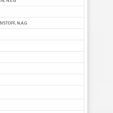
, N.E.G
VSTOFF, N.A.G