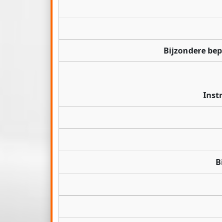
Bijzondere be
Inst
B