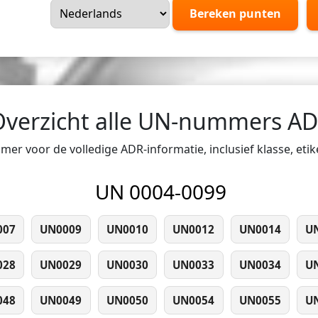
Bereken punten
Overzicht alle UN-nummers A
er voor de volledige ADR-informatie, inclusief klasse, eti
UN 0004-0099
007
UN0009
UN0010
UN0012
UN0014
U
028
UN0029
UN0030
UN0033
UN0034
U
048
UN0049
UN0050
UN0054
UN0055
U