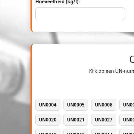
Hoeveelheid (kg/l):
Klik op een UN-numm
UN0004
UN0005
UN0006
UN0
UN0020
UN0021
UN0027
UN0