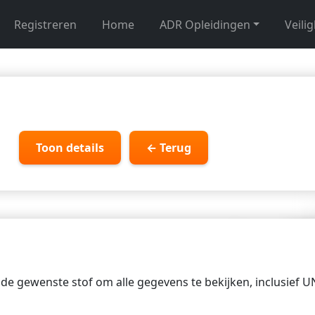
Registreren
Home
ADR Opleidingen
Veili
Toon details
← Terug
p de gewenste stof om alle gegevens te bekijken, inclusief 