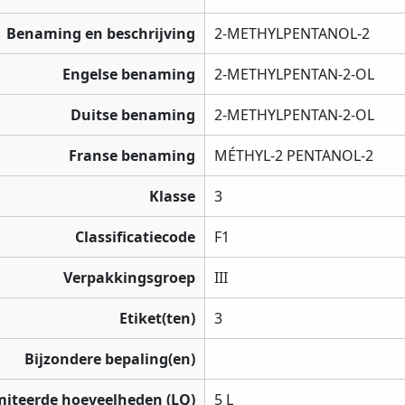
Benaming en beschrijving
2-METHYLPENTANOL-2
Engelse benaming
2-METHYLPENTAN-2-OL
Duitse benaming
2-METHYLPENTAN-2-OL
Franse benaming
MÉTHYL-2 PENTANOL-2
Klasse
3
Classificatiecode
F1
Verpakkingsgroep
III
Etiket(ten)
3
Bijzondere bepaling(en)
miteerde hoeveelheden (LQ)
5 L