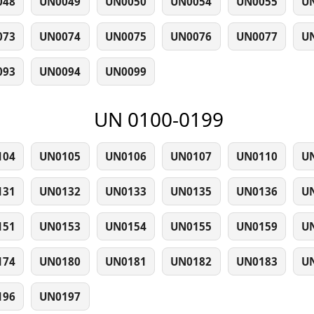
048
UN0049
UN0050
UN0054
UN0055
U
073
UN0074
UN0075
UN0076
UN0077
U
093
UN0094
UN0099
UN 0100-0199
104
UN0105
UN0106
UN0107
UN0110
U
131
UN0132
UN0133
UN0135
UN0136
U
151
UN0153
UN0154
UN0155
UN0159
U
174
UN0180
UN0181
UN0182
UN0183
U
196
UN0197