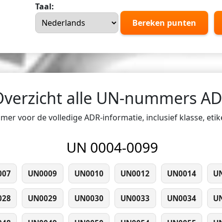
Taal:
Bereken punten
Overzicht alle UN-nummers A
er voor de volledige ADR-informatie, inclusief klasse, eti
UN 0004-0099
007
UN0009
UN0010
UN0012
UN0014
U
028
UN0029
UN0030
UN0033
UN0034
U