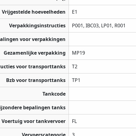
Vrijgestelde hoeveelheden
E1
Verpakkingsinstructies
P001, IBC03, LP01, R001
palingen voor verpakkingen
Gezamenlijke verpakking
MP19
ructies voor transporttanks
T2
Bzb voor transporttanks
TP1
Tankcode
ijzondere bepalingen tanks
Voertuig voor tankvervoer
FL
Vervoerscategorie
3