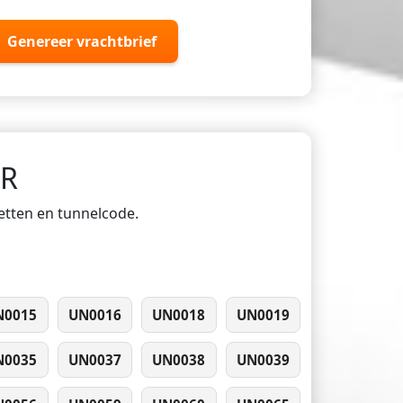
Genereer vrachtbrief
DR
ketten en tunnelcode.
N0015
UN0016
UN0018
UN0019
N0035
UN0037
UN0038
UN0039