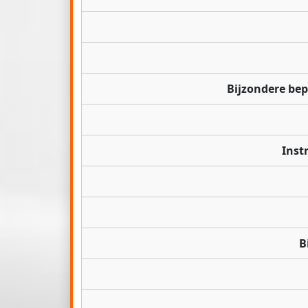
Bijzondere be
Inst
B