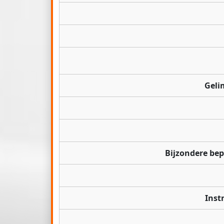
Geli
Bijzondere be
Inst