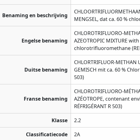
CHLOORTRIFLUORMETHAAN
Benaming en beschrijving
MENGSEL, dat ca. 60 % chlo
CHLOROTRIFLUORO-METHA
Engelse benaming
AZEOTROPIC MIXTURE with 
chlorotrifluoromethane (R
CHLORTRIFLUOR-METHAN 
Duitse benaming
GEMISCH mit ca. 60 % Chlo
503)
CHLOROTRIFLUORO-MÉTHA
Franse benaming
AZÉOTROPE, contenant envi
RÉFRIGÉRANT R 503)
Klasse
2.2
Classificatiecode
2A