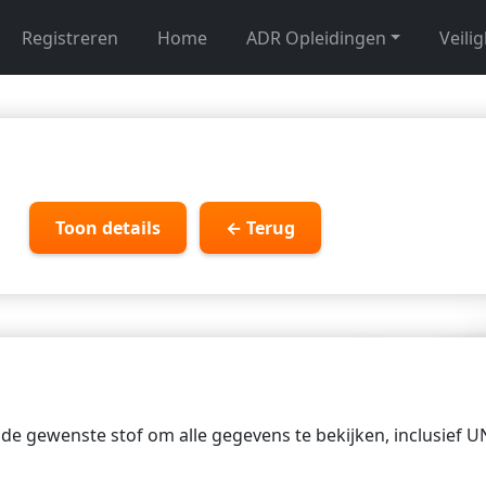
Registreren
Home
ADR Opleidingen
Veili
Toon details
← Terug
p de gewenste stof om alle gegevens te bekijken, inclusief 