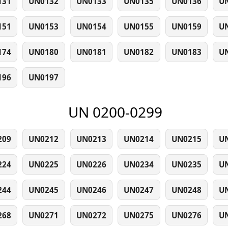
131
UN0132
UN0133
UN0135
UN0136
U
151
UN0153
UN0154
UN0155
UN0159
U
174
UN0180
UN0181
UN0182
UN0183
U
196
UN0197
UN 0200-0299
209
UN0212
UN0213
UN0214
UN0215
U
224
UN0225
UN0226
UN0234
UN0235
U
244
UN0245
UN0246
UN0247
UN0248
U
268
UN0271
UN0272
UN0275
UN0276
U