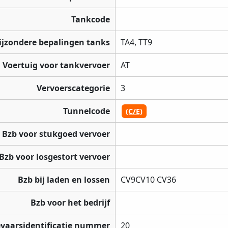
Tankcode
ijzondere bepalingen tanks
TA4, TT9
Voertuig voor tankvervoer
AT
Vervoerscategorie
3
Tunnelcode
(C/E)
Bzb voor stukgoed vervoer
Bzb voor losgestort vervoer
Bzb bij laden en lossen
CV9CV10 CV36
Bzb voor het bedrijf
vaarsidentificatie nummer
20