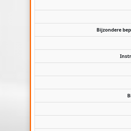
Bijzondere be
Inst
B