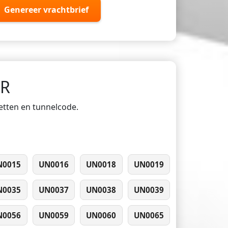
Genereer vrachtbrief
DR
ketten en tunnelcode.
N0015
UN0016
UN0018
UN0019
N0035
UN0037
UN0038
UN0039
N0056
UN0059
UN0060
UN0065