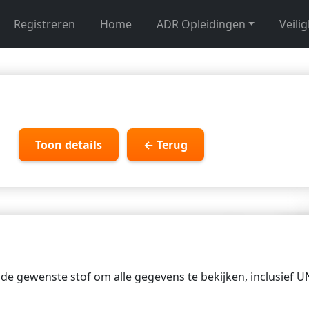
Registreren
Home
ADR Opleidingen
Veili
Toon details
← Terug
p de gewenste stof om alle gegevens te bekijken, inclusief 