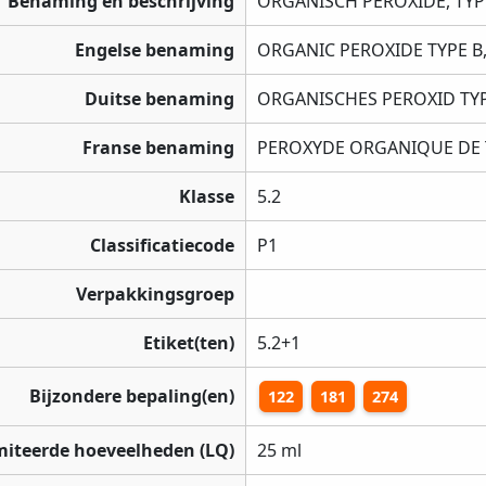
Benaming en beschrijving
ORGANISCH PEROXIDE, TYP
Engelse benaming
ORGANIC PEROXIDE TYPE B,
Duitse benaming
ORGANISCHES PEROXID TYP
Franse benaming
PEROXYDE ORGANIQUE DE T
Klasse
5.2
Classificatiecode
P1
Verpakkingsgroep
Etiket(ten)
5.2+1
Bijzondere bepaling(en)
122
181
274
miteerde hoeveelheden (LQ)
25 ml