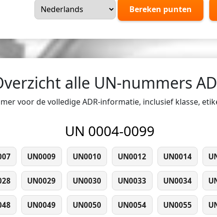
Bereken punten
Overzicht alle UN-nummers A
er voor de volledige ADR-informatie, inclusief klasse, eti
UN 0004-0099
007
UN0009
UN0010
UN0012
UN0014
U
028
UN0029
UN0030
UN0033
UN0034
U
048
UN0049
UN0050
UN0054
UN0055
U