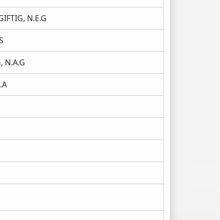
IFTIG, N.E.G
S
, N.A.G
.A