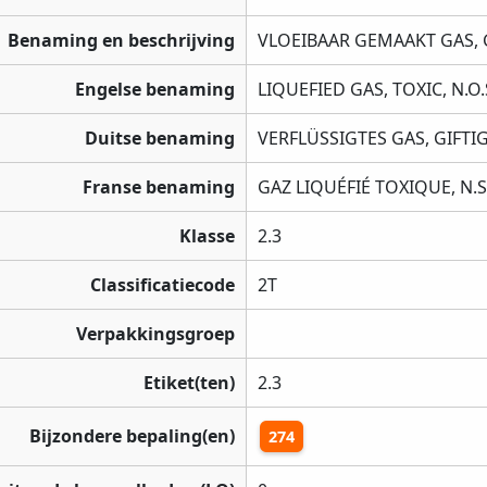
Benaming en beschrijving
VLOEIBAAR GEMAAKT GAS, G
Engelse benaming
LIQUEFIED GAS, TOXIC, N.O.
Duitse benaming
VERFLÜSSIGTES GAS, GIFTIG
Franse benaming
GAZ LIQUÉFIÉ TOXIQUE, N.S
Klasse
2.3
Classificatiecode
2T
Verpakkingsgroep
Etiket(ten)
2.3
Bijzondere bepaling(en)
274