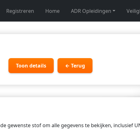
Registreren
Home
ADR Opleidingen
Veili
Toon details
← Terug
p de gewenste stof om alle gegevens te bekijken, inclusief 