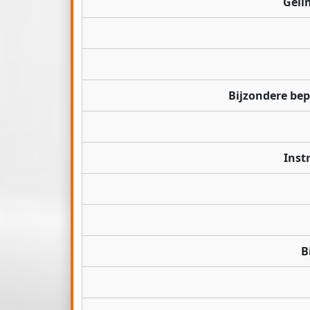
Geli
Bijzondere be
Inst
B