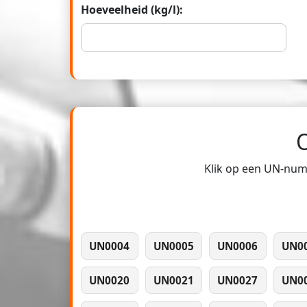
Hoeveelheid (kg/l):
Klik op een UN-numm
UN0004
UN0005
UN0006
UN0
UN0020
UN0021
UN0027
UN0