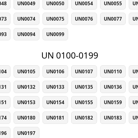
048
UN0049
UN0050
UN0054
UN0055
U
073
UN0074
UN0075
UN0076
UN0077
U
093
UN0094
UN0099
UN 0100-0199
104
UN0105
UN0106
UN0107
UN0110
U
131
UN0132
UN0133
UN0135
UN0136
U
151
UN0153
UN0154
UN0155
UN0159
U
174
UN0180
UN0181
UN0182
UN0183
U
196
UN0197