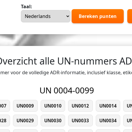
Taal:
Bereken punten
Overzicht alle UN-nummers A
er voor de volledige ADR-informatie, inclusief klasse, eti
UN 0004-0099
007
UN0009
UN0010
UN0012
UN0014
U
028
UN0029
UN0030
UN0033
UN0034
U