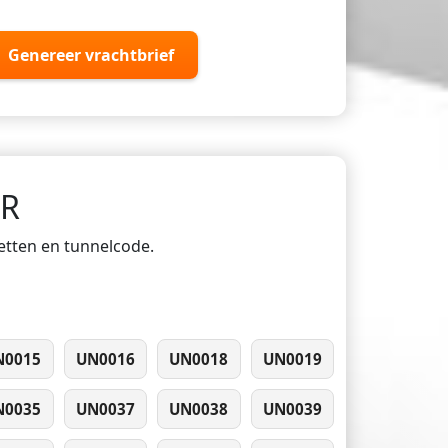
Genereer vrachtbrief
DR
ketten en tunnelcode.
N0015
UN0016
UN0018
UN0019
N0035
UN0037
UN0038
UN0039