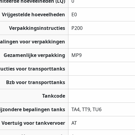
miteerde hoeveelheden (LQ)
0
Vrijgestelde hoeveelheden
E0
Verpakkingsinstructies
P200
palingen voor verpakkingen
Gezamenlijke verpakking
MP9
ructies voor transporttanks
Bzb voor transporttanks
Tankcode
ijzondere bepalingen tanks
TA4, TT9, TU6
Voertuig voor tankvervoer
AT