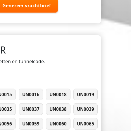
Genereer vrachtbrief
DR
ketten en tunnelcode.
N0015
UN0016
UN0018
UN0019
N0035
UN0037
UN0038
UN0039
N0056
UN0059
UN0060
UN0065