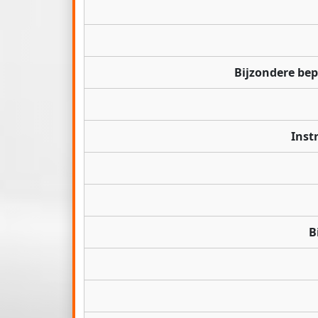
Bijzondere be
Inst
B