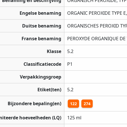
Benaming en beschrijving
ORGANISCH PEROXIDE, TYPE
Engelse benaming
ORGANIC PEROXIDE TYPE E,
Duitse benaming
ORGANISCHES PEROXID TYP
Franse benaming
PEROXYDE ORGANIQUE DE T
Klasse
5.2
Classificatiecode
P1
Verpakkingsgroep
Etiket(ten)
5.2
Bijzondere bepaling(en)
122
274
miteerde hoeveelheden (LQ)
125 ml