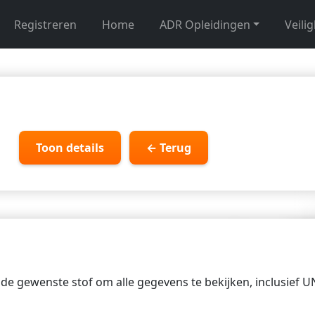
Registreren
Home
ADR Opleidingen
Veili
Toon details
← Terug
p de gewenste stof om alle gegevens te bekijken, inclusief 