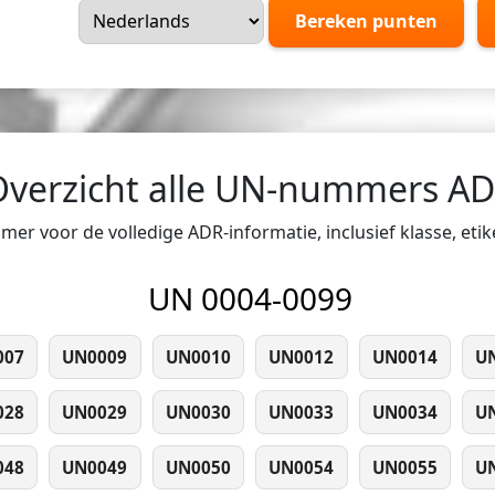
Bereken punten
Overzicht alle UN-nummers A
er voor de volledige ADR-informatie, inclusief klasse, eti
UN 0004-0099
007
UN0009
UN0010
UN0012
UN0014
U
028
UN0029
UN0030
UN0033
UN0034
U
048
UN0049
UN0050
UN0054
UN0055
U