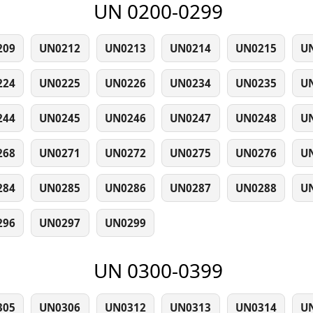
UN 0200-0299
209
UN0212
UN0213
UN0214
UN0215
U
224
UN0225
UN0226
UN0234
UN0235
U
244
UN0245
UN0246
UN0247
UN0248
U
268
UN0271
UN0272
UN0275
UN0276
U
284
UN0285
UN0286
UN0287
UN0288
U
296
UN0297
UN0299
UN 0300-0399
305
UN0306
UN0312
UN0313
UN0314
U