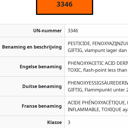
3346
UN-nummer
3346
PESTICIDE, FENOXYAZIJNZ
Benaming en beschrijving
GIFTIG, vlampunt lager dan 
PHENOXYACETIC ACID DERIV
Engelse benaming
TOXIC, flash-point less than
PHENOXYESSIGSÄUREDERIVA
Duitse benaming
GIFTIG, Flammpunkt unter 
ACIDE PHÉNOXYACÉTIQUE, D
Franse benaming
INFLAMMABLE, TOXIQUE ayant
Klasse
3