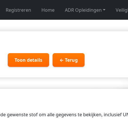
Registreren
Home
ADR Opleidingen
Veili
Toon details
← Terug
p de gewenste stof om alle gegevens te bekijken, inclusief 