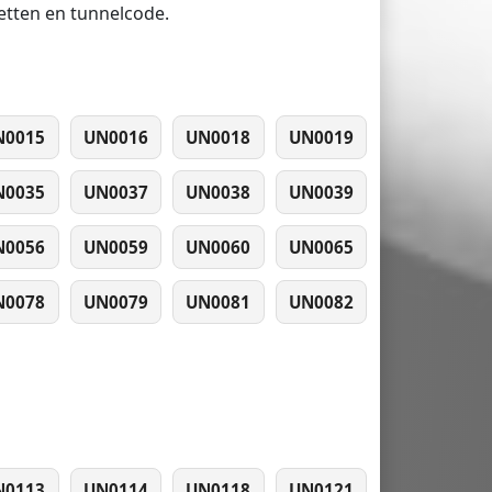
ketten en tunnelcode.
N0015
UN0016
UN0018
UN0019
N0035
UN0037
UN0038
UN0039
N0056
UN0059
UN0060
UN0065
N0078
UN0079
UN0081
UN0082
N0113
UN0114
UN0118
UN0121