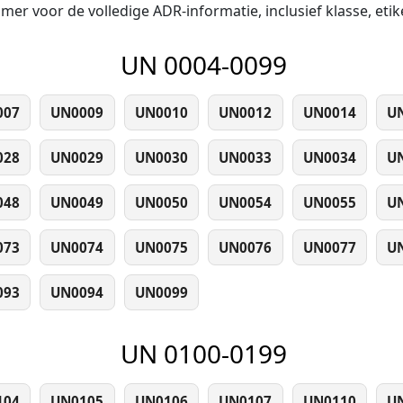
er voor de volledige ADR-informatie, inclusief klasse, eti
UN 0004-0099
007
UN0009
UN0010
UN0012
UN0014
U
028
UN0029
UN0030
UN0033
UN0034
U
048
UN0049
UN0050
UN0054
UN0055
U
073
UN0074
UN0075
UN0076
UN0077
U
093
UN0094
UN0099
UN 0100-0199
104
UN0105
UN0106
UN0107
UN0110
U