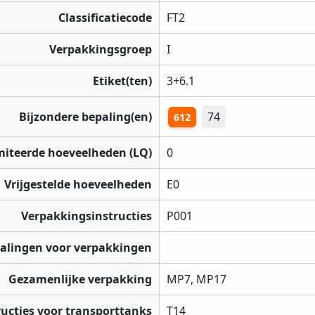
Classificatiecode
FT2
Verpakkingsgroep
I
Etiket(ten)
3+6.1
Bijzondere bepaling(en)
74
612
miteerde hoeveelheden (LQ)
0
Vrijgestelde hoeveelheden
E0
Verpakkingsinstructies
P001
palingen voor verpakkingen
Gezamenlijke verpakking
MP7, MP17
ructies voor transporttanks
T14