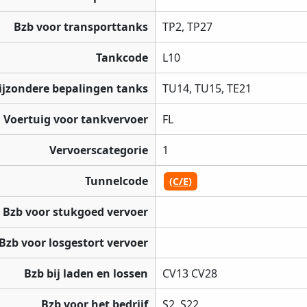
Bzb voor transporttanks
TP2, TP27
Tankcode
L10
ijzondere bepalingen tanks
TU14, TU15, TE21
Voertuig voor tankvervoer
FL
Vervoerscategorie
1
Tunnelcode
(C/E)
Bzb voor stukgoed vervoer
Bzb voor losgestort vervoer
Bzb bij laden en lossen
CV13 CV28
Bzb voor het bedrijf
S2, S22