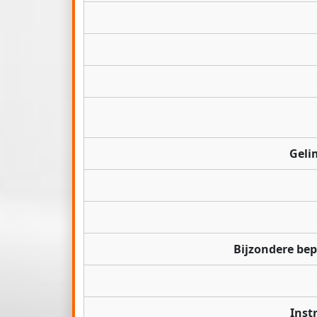
Geli
Bijzondere be
Inst