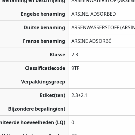
Benaming en beschrijving
ARSEENWATERSTOF (ARSIN
Engelse benaming
ARSINE, ADSORBED
Duitse benaming
ARSENWASSERSTOFF (ARSIN
Franse benaming
ARSINE ADSORBÉ
Klasse
2.3
Classificatiecode
9TF
Verpakkingsgroep
Etiket(ten)
2.3+2.1
Bijzondere bepaling(en)
miteerde hoeveelheden (LQ)
0