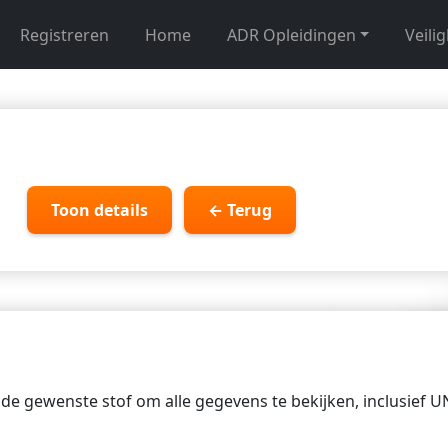
Registreren
Home
ADR Opleidingen
Veili
Toon details
← Terug
p de gewenste stof om alle gegevens te bekijken, inclusief 