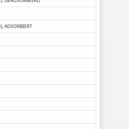
E), GEADSORBEERD
), ADSORBIERT