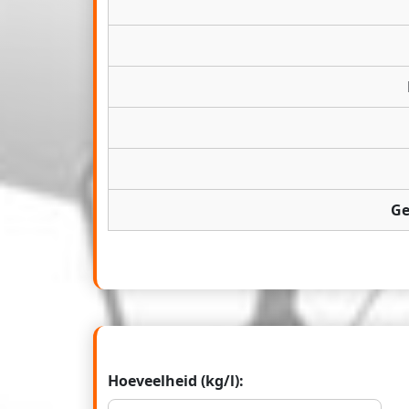
Ge
Hoeveelheid (kg/l):