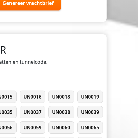
Genereer vrachtbrief
DR
ketten en tunnelcode.
N0015
UN0016
UN0018
UN0019
N0035
UN0037
UN0038
UN0039
N0056
UN0059
UN0060
UN0065