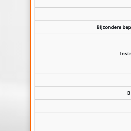
Bijzondere be
Inst
B