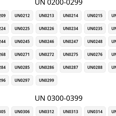
UN 0200-0299
209
UN0212
UN0213
UN0214
UN0215
U
224
UN0225
UN0226
UN0234
UN0235
U
244
UN0245
UN0246
UN0247
UN0248
U
268
UN0271
UN0272
UN0275
UN0276
U
284
UN0285
UN0286
UN0287
UN0288
U
296
UN0297
UN0299
UN 0300-0399
305
UN0306
UN0312
UN0313
UN0314
U