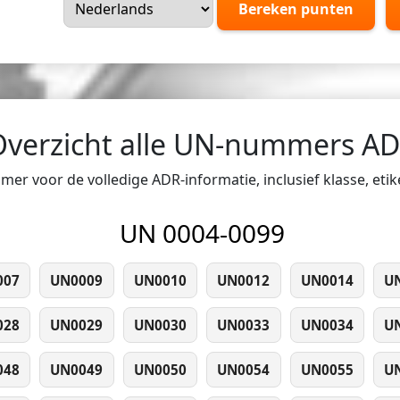
Bereken punten
Overzicht alle UN-nummers A
er voor de volledige ADR-informatie, inclusief klasse, eti
UN 0004-0099
007
UN0009
UN0010
UN0012
UN0014
U
028
UN0029
UN0030
UN0033
UN0034
U
048
UN0049
UN0050
UN0054
UN0055
U