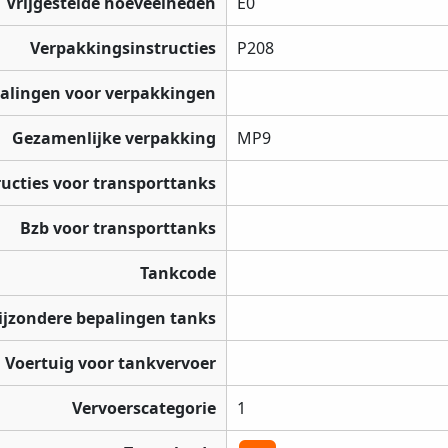
Vrijgestelde hoeveelheden
E0
Verpakkingsinstructies
P208
palingen voor verpakkingen
Gezamenlijke verpakking
MP9
ructies voor transporttanks
Bzb voor transporttanks
Tankcode
ijzondere bepalingen tanks
Voertuig voor tankvervoer
Vervoerscategorie
1