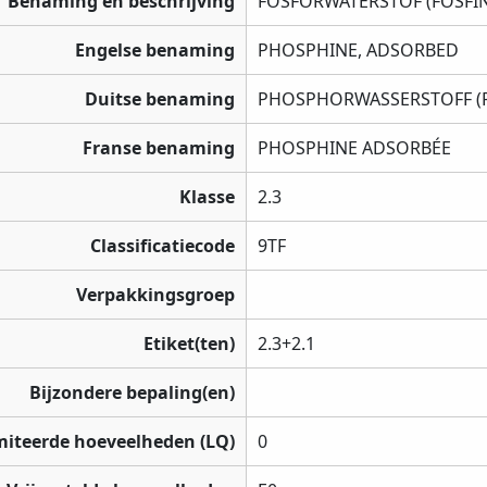
Benaming en beschrijving
FOSFORWATERSTOF (FOSFI
Engelse benaming
PHOSPHINE, ADSORBED
Duitse benaming
PHOSPHORWASSERSTOFF (P
Franse benaming
PHOSPHINE ADSORBÉE
Klasse
2.3
Classificatiecode
9TF
Verpakkingsgroep
Etiket(ten)
2.3+2.1
Bijzondere bepaling(en)
miteerde hoeveelheden (LQ)
0