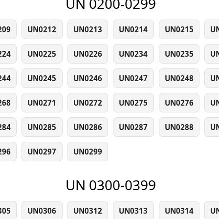
UN 0200-0299
209
UN0212
UN0213
UN0214
UN0215
U
224
UN0225
UN0226
UN0234
UN0235
U
244
UN0245
UN0246
UN0247
UN0248
U
268
UN0271
UN0272
UN0275
UN0276
U
284
UN0285
UN0286
UN0287
UN0288
U
296
UN0297
UN0299
UN 0300-0399
305
UN0306
UN0312
UN0313
UN0314
U