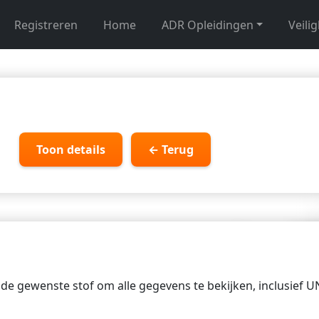
Registreren
Home
ADR Opleidingen
Veili
Toon details
← Terug
p de gewenste stof om alle gegevens te bekijken, inclusief 