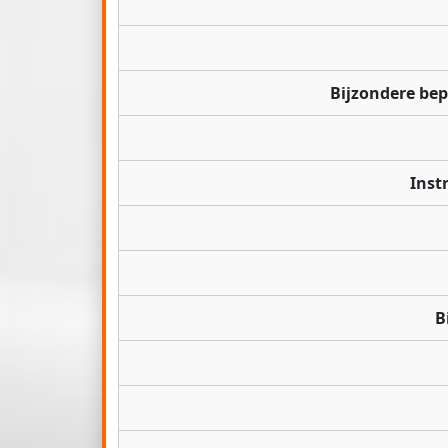
Bijzondere be
Inst
B