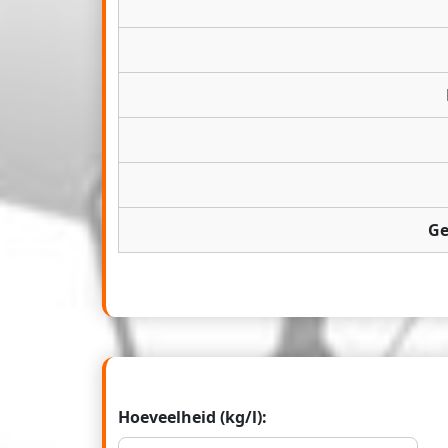
Ge
Hoeveelheid (kg/l):