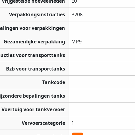
Vrijgestelde hoeveelheden
E0
Verpakkingsinstructies
P208
palingen voor verpakkingen
Gezamenlijke verpakking
MP9
ructies voor transporttanks
Bzb voor transporttanks
Tankcode
ijzondere bepalingen tanks
Voertuig voor tankvervoer
Vervoerscategorie
1