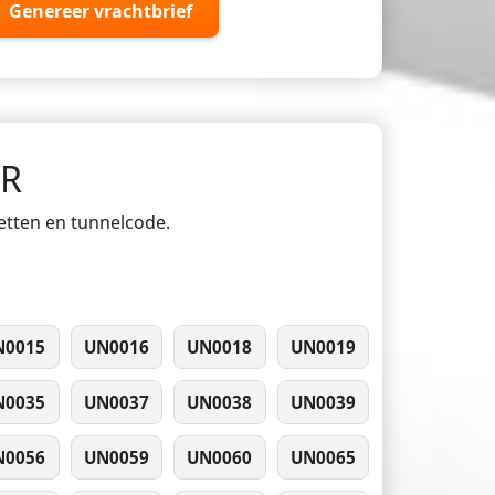
Genereer vrachtbrief
DR
ketten en tunnelcode.
N0015
UN0016
UN0018
UN0019
N0035
UN0037
UN0038
UN0039
N0056
UN0059
UN0060
UN0065