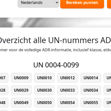
Bereken punten
Overzicht alle UN-nummers A
er voor de volledige ADR-informatie, inclusief klasse, eti
UN 0004-0099
007
UN0009
UN0010
UN0012
UN0014
U
028
UN0029
UN0030
UN0033
UN0034
U
048
UN0049
UN0050
UN0054
UN0055
U