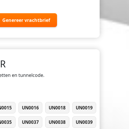
Genereer vrachtbrief
DR
ketten en tunnelcode.
N0015
UN0016
UN0018
UN0019
N0035
UN0037
UN0038
UN0039