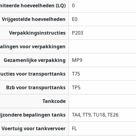
miteerde hoeveelheden (LQ)
0
Vrijgestelde hoeveelheden
E0
Verpakkingsinstructies
P203
palingen voor verpakkingen
Gezamenlijke verpakking
MP9
ructies voor transporttanks
T75
Bzb voor transporttanks
TP5
Tankcode
ijzondere bepalingen tanks
TA4, TT9, TU18, TE26
Voertuig voor tankvervoer
FL