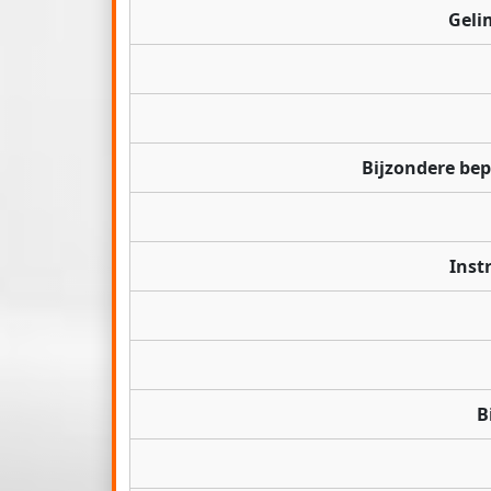
Geli
Bijzondere be
Inst
B