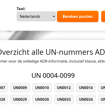
Taal:
Bereken punten
Overzicht alle UN-nummers A
er voor de volledige ADR-informatie, inclusief klasse, eti
UN 0004-0099
007
UN0009
UN0010
UN0012
UN0014
U
028
UN0029
UN0030
UN0033
UN0034
U