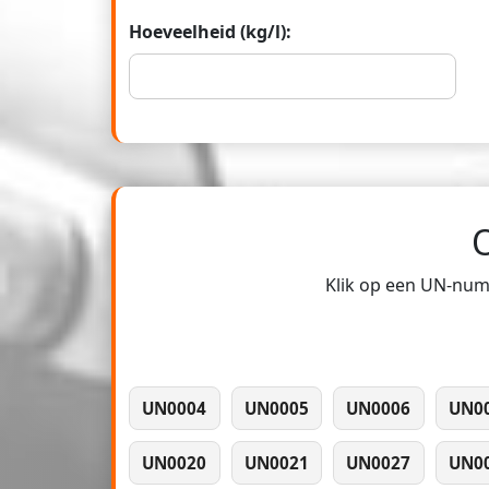
Hoeveelheid (kg/l):
Klik op een UN-numm
UN0004
UN0005
UN0006
UN0
UN0020
UN0021
UN0027
UN0