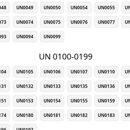
048
UN0049
UN0050
UN0054
UN0055
U
073
UN0074
UN0075
UN0076
UN0077
U
093
UN0094
UN0099
UN 0100-0199
104
UN0105
UN0106
UN0107
UN0110
U
131
UN0132
UN0133
UN0135
UN0136
U
151
UN0153
UN0154
UN0155
UN0159
U
174
UN0180
UN0181
UN0182
UN0183
U
196
UN0197