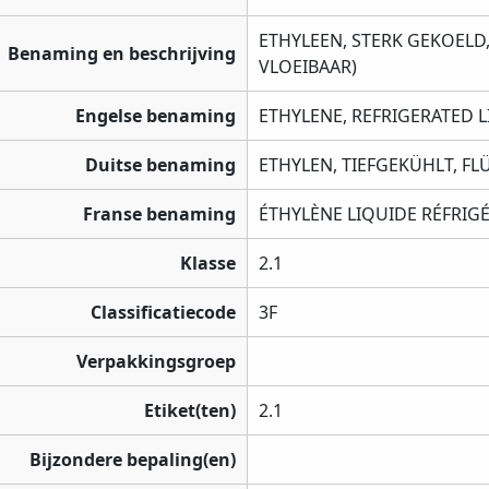
ETHYLEEN, STERK GEKOELD,
Benaming en beschrijving
VLOEIBAAR)
Engelse benaming
ETHYLENE, REFRIGERATED 
Duitse benaming
ETHYLEN, TIEFGEKÜHLT, FL
Franse benaming
ÉTHYLÈNE LIQUIDE RÉFRIG
Klasse
2.1
Classificatiecode
3F
Verpakkingsgroep
Etiket(ten)
2.1
Bijzondere bepaling(en)