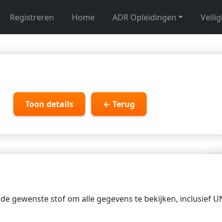
Registreren
Home
ADR Opleidingen
Veili
Toon details
← Terug
p de gewenste stof om alle gegevens te bekijken, inclusief 