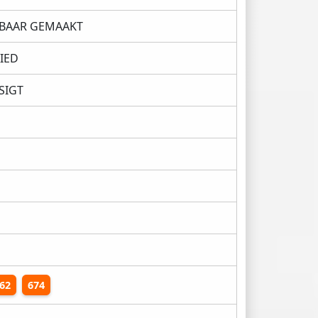
IBAAR GEMAAKT
IED
SIGT
62
674