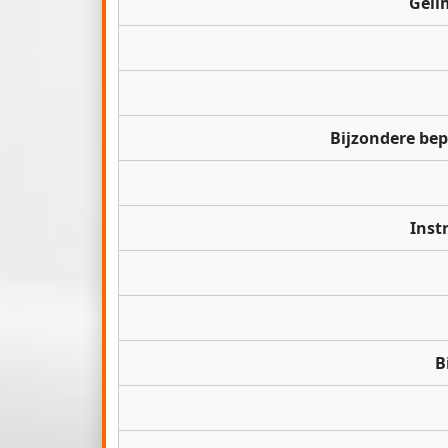
Geli
Bijzondere be
Inst
B