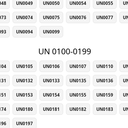
048
UN0049
UN0050
UN0054
UN0055
U
073
UN0074
UN0075
UN0076
UN0077
U
093
UN0094
UN0099
UN 0100-0199
104
UN0105
UN0106
UN0107
UN0110
U
131
UN0132
UN0133
UN0135
UN0136
U
151
UN0153
UN0154
UN0155
UN0159
U
174
UN0180
UN0181
UN0182
UN0183
U
196
UN0197