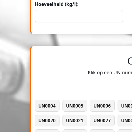
Hoeveelheid (kg/l):
Klik op een UN-numm
UN0004
UN0005
UN0006
UN0
UN0020
UN0021
UN0027
UN0