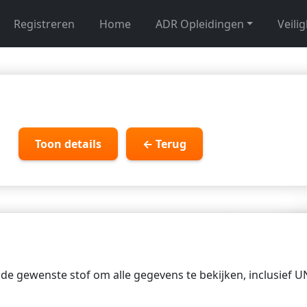
Registreren
Home
ADR Opleidingen
Veili
Toon details
← Terug
p de gewenste stof om alle gegevens te bekijken, inclusief 