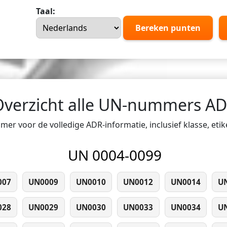
Taal:
Bereken punten
Overzicht alle UN-nummers A
er voor de volledige ADR-informatie, inclusief klasse, eti
UN 0004-0099
007
UN0009
UN0010
UN0012
UN0014
U
028
UN0029
UN0030
UN0033
UN0034
U