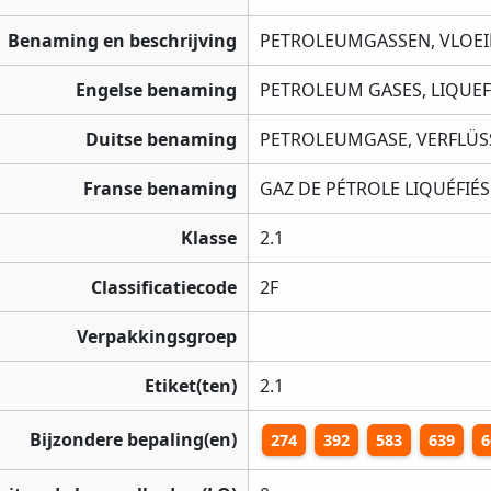
Benaming en beschrijving
PETROLEUMGASSEN, VLOE
Engelse benaming
PETROLEUM GASES, LIQUEF
Duitse benaming
PETROLEUMGASE, VERFLÜS
Franse benaming
GAZ DE PÉTROLE LIQUÉFIÉS
Klasse
2.1
Classificatiecode
2F
Verpakkingsgroep
Etiket(ten)
2.1
Bijzondere bepaling(en)
274
392
583
639
6