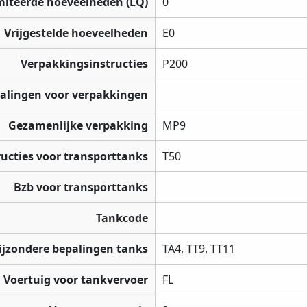
miteerde hoeveelheden (LQ)
0
Vrijgestelde hoeveelheden
E0
Verpakkingsinstructies
P200
palingen voor verpakkingen
Gezamenlijke verpakking
MP9
ructies voor transporttanks
T50
Bzb voor transporttanks
Tankcode
ijzondere bepalingen tanks
TA4, TT9, TT11
Voertuig voor tankvervoer
FL