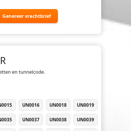
Genereer vrachtbrief
DR
ketten en tunnelcode.
N0015
UN0016
UN0018
UN0019
N0035
UN0037
UN0038
UN0039