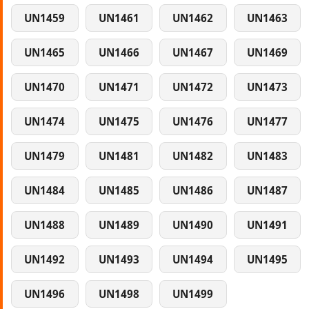
UN1459
UN1461
UN1462
UN1463
UN1465
UN1466
UN1467
UN1469
UN1470
UN1471
UN1472
UN1473
UN1474
UN1475
UN1476
UN1477
UN1479
UN1481
UN1482
UN1483
UN1484
UN1485
UN1486
UN1487
UN1488
UN1489
UN1490
UN1491
UN1492
UN1493
UN1494
UN1495
UN1496
UN1498
UN1499