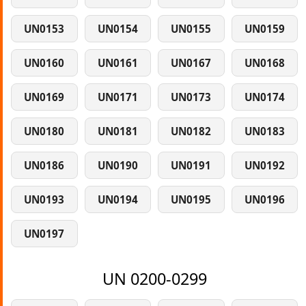
UN0153
UN0154
UN0155
UN0159
UN0160
UN0161
UN0167
UN0168
UN0169
UN0171
UN0173
UN0174
UN0180
UN0181
UN0182
UN0183
UN0186
UN0190
UN0191
UN0192
UN0193
UN0194
UN0195
UN0196
UN0197
UN 0200-0299