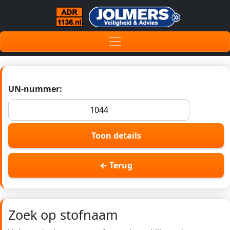
UN-nummer:
Toon details
← Terug
Zoek op stofnaam