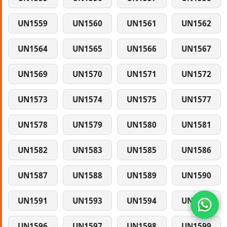
UN1559
UN1560
UN1561
UN1562
UN1564
UN1565
UN1566
UN1567
UN1569
UN1570
UN1571
UN1572
UN1573
UN1574
UN1575
UN1577
UN1578
UN1579
UN1580
UN1581
UN1582
UN1583
UN1585
UN1586
UN1587
UN1588
UN1589
UN1590
UN1591
UN1593
UN1594
UN1595
UN1596
UN1597
UN1598
UN1599