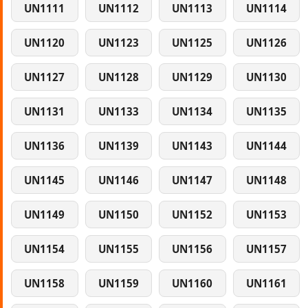
UN1111
UN1112
UN1113
UN1114
UN1120
UN1123
UN1125
UN1126
UN1127
UN1128
UN1129
UN1130
UN1131
UN1133
UN1134
UN1135
UN1136
UN1139
UN1143
UN1144
UN1145
UN1146
UN1147
UN1148
UN1149
UN1150
UN1152
UN1153
UN1154
UN1155
UN1156
UN1157
UN1158
UN1159
UN1160
UN1161