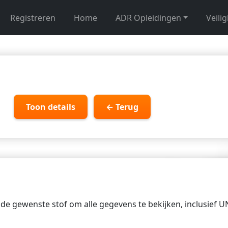
Registreren
Home
ADR Opleidingen
Veili
Toon details
← Terug
p de gewenste stof om alle gegevens te bekijken, inclusief 