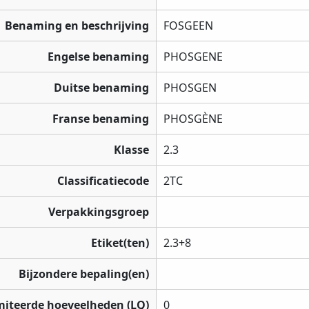
Benaming en beschrijving
FOSGEEN
Engelse benaming
PHOSGENE
Duitse benaming
PHOSGEN
Franse benaming
PHOSGÈNE
Klasse
2.3
Classificatiecode
2TC
Verpakkingsgroep
Etiket(ten)
2.3+8
Bijzondere bepaling(en)
miteerde hoeveelheden (LQ)
0