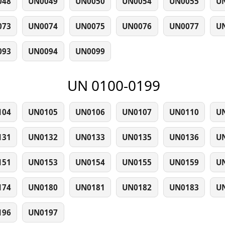
048
UN0049
UN0050
UN0054
UN0055
U
073
UN0074
UN0075
UN0076
UN0077
U
093
UN0094
UN0099
UN 0100-0199
104
UN0105
UN0106
UN0107
UN0110
U
131
UN0132
UN0133
UN0135
UN0136
U
151
UN0153
UN0154
UN0155
UN0159
U
174
UN0180
UN0181
UN0182
UN0183
U
196
UN0197