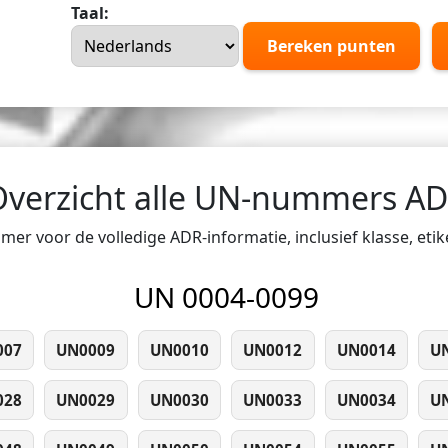
Taal:
Bereken punten
Overzicht alle UN-nummers A
er voor de volledige ADR-informatie, inclusief klasse, eti
UN 0004-0099
007
UN0009
UN0010
UN0012
UN0014
U
028
UN0029
UN0030
UN0033
UN0034
U