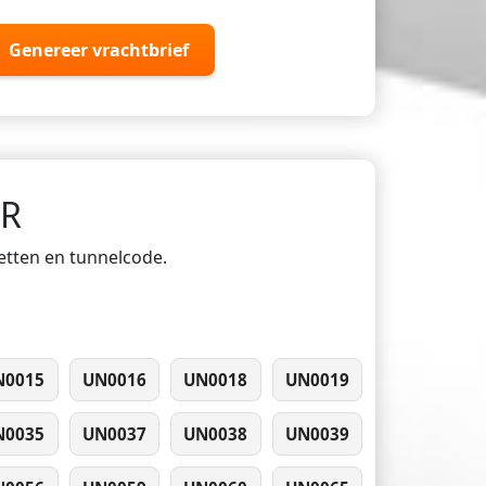
Genereer vrachtbrief
DR
ketten en tunnelcode.
N0015
UN0016
UN0018
UN0019
N0035
UN0037
UN0038
UN0039