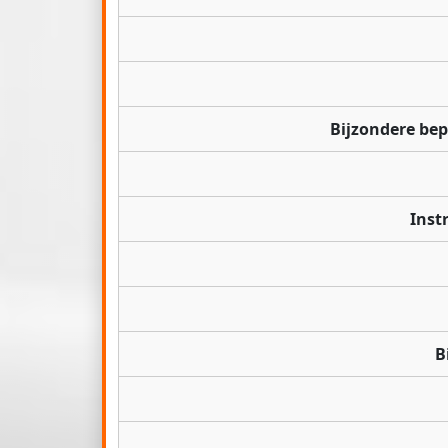
Bijzondere be
Inst
B