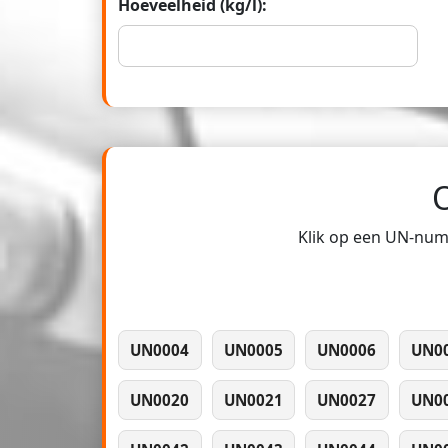
Hoeveelheid (kg/l):
Klik op een UN-numm
UN0004
UN0005
UN0006
UN0
UN0020
UN0021
UN0027
UN0