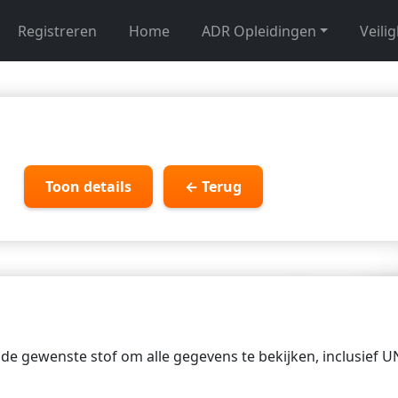
Registreren
Home
ADR Opleidingen
Veili
Toon details
← Terug
p de gewenste stof om alle gegevens te bekijken, inclusief 