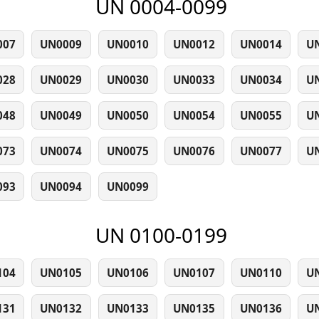
UN 0004-0099
007
UN0009
UN0010
UN0012
UN0014
U
028
UN0029
UN0030
UN0033
UN0034
U
048
UN0049
UN0050
UN0054
UN0055
U
073
UN0074
UN0075
UN0076
UN0077
U
093
UN0094
UN0099
UN 0100-0199
104
UN0105
UN0106
UN0107
UN0110
U
131
UN0132
UN0133
UN0135
UN0136
U