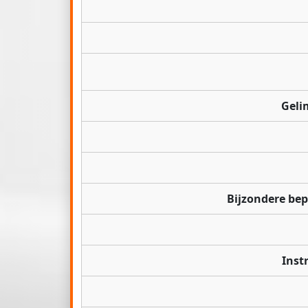
Geli
Bijzondere be
Inst