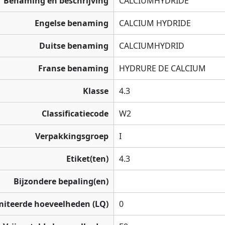
Benaming en beschrijving
CALCIUMHYDRIDE
Engelse benaming
CALCIUM HYDRIDE
Duitse benaming
CALCIUMHYDRID
Franse benaming
HYDRURE DE CALCIUM
Klasse
4.3
Classificatiecode
W2
Verpakkingsgroep
I
Etiket(ten)
4.3
Bijzondere bepaling(en)
miteerde hoeveelheden (LQ)
0