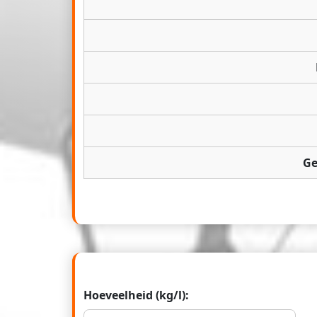
Ge
Hoeveelheid (kg/l):