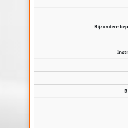
Bijzondere be
Inst
B