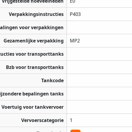
Vrijgestelde hoeveelheden
E0
Verpakkingsinstructies
P403
palingen voor verpakkingen
Gezamenlijke verpakking
MP2
ructies voor transporttanks
Bzb voor transporttanks
Tankcode
ijzondere bepalingen tanks
Voertuig voor tankvervoer
Vervoerscategorie
1