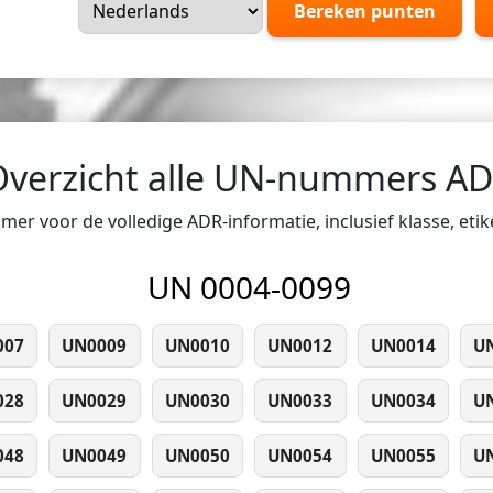
Bereken punten
Overzicht alle UN-nummers A
er voor de volledige ADR-informatie, inclusief klasse, eti
UN 0004-0099
007
UN0009
UN0010
UN0012
UN0014
U
028
UN0029
UN0030
UN0033
UN0034
U
048
UN0049
UN0050
UN0054
UN0055
U