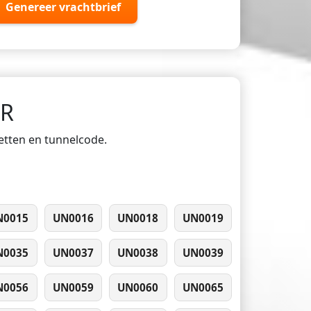
Genereer vrachtbrief
DR
ketten en tunnelcode.
N0015
UN0016
UN0018
UN0019
N0035
UN0037
UN0038
UN0039
N0056
UN0059
UN0060
UN0065