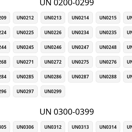
UN 0200-0299
209
UN0212
UN0213
UN0214
UN0215
U
224
UN0225
UN0226
UN0234
UN0235
U
244
UN0245
UN0246
UN0247
UN0248
U
268
UN0271
UN0272
UN0275
UN0276
U
284
UN0285
UN0286
UN0287
UN0288
U
296
UN0297
UN0299
UN 0300-0399
305
UN0306
UN0312
UN0313
UN0314
U