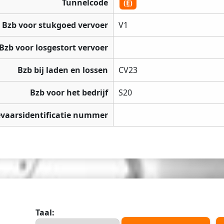
Tunnelcode
(E)
Bzb voor stukgoed vervoer
V1
Bzb voor losgestort vervoer
Bzb bij laden en lossen
CV23
Bzb voor het bedrijf
S20
vaarsidentificatie nummer
Taal: