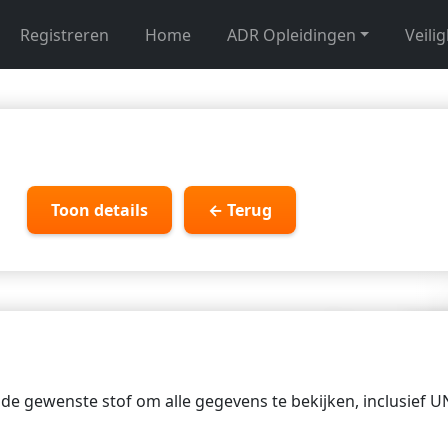
Registreren
Home
ADR Opleidingen
Veili
Toon details
← Terug
p de gewenste stof om alle gegevens te bekijken, inclusief 