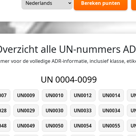
Bereken punten
Overzicht alle UN-nummers A
er voor de volledige ADR-informatie, inclusief klasse, eti
UN 0004-0099
007
UN0009
UN0010
UN0012
UN0014
U
028
UN0029
UN0030
UN0033
UN0034
U
048
UN0049
UN0050
UN0054
UN0055
U