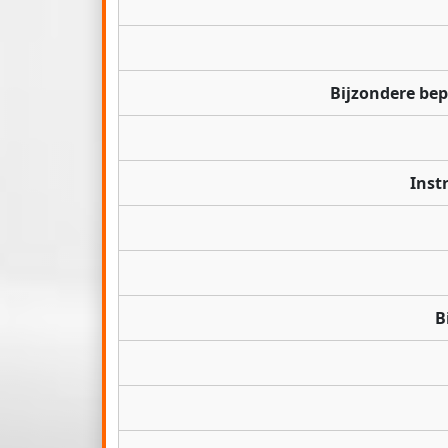
Bijzondere be
Inst
B