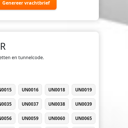
Genereer vrachtbrief
DR
ketten en tunnelcode.
N0015
UN0016
UN0018
UN0019
N0035
UN0037
UN0038
UN0039
N0056
UN0059
UN0060
UN0065