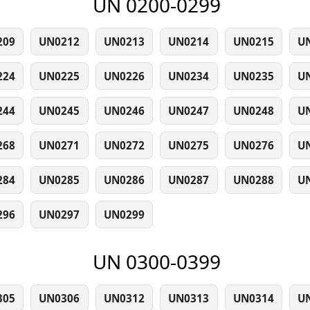
UN 0200-0299
209
UN0212
UN0213
UN0214
UN0215
U
224
UN0225
UN0226
UN0234
UN0235
U
244
UN0245
UN0246
UN0247
UN0248
U
268
UN0271
UN0272
UN0275
UN0276
U
284
UN0285
UN0286
UN0287
UN0288
U
296
UN0297
UN0299
UN 0300-0399
305
UN0306
UN0312
UN0313
UN0314
U