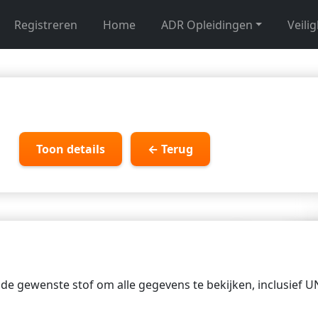
Registreren
Home
ADR Opleidingen
Veili
Toon details
← Terug
p de gewenste stof om alle gegevens te bekijken, inclusief 