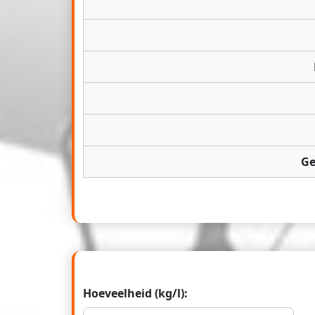
Ge
Hoeveelheid (kg/l):