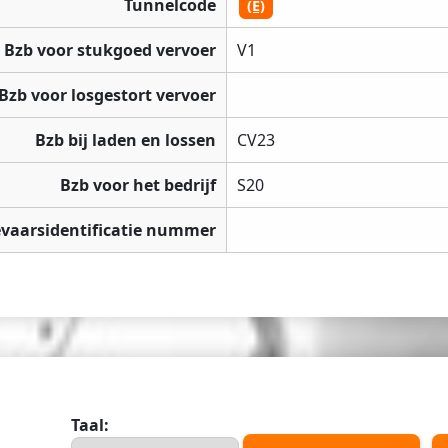
Tunnelcode
(E)
Bzb voor stukgoed vervoer
V1
Bzb voor losgestort vervoer
Bzb bij laden en lossen
CV23
Bzb voor het bedrijf
S20
vaarsidentificatie nummer
Taal: