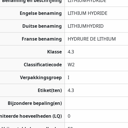
Benaming en beschrijving
LITHIUMHYDRIDE
Engelse benaming
LITHIUM HYDRIDE
Duitse benaming
LITHIUMHYDRID
Franse benaming
HYDRURE DE LITHIUM
Klasse
4.3
Classificatiecode
W2
Verpakkingsgroep
I
Etiket(ten)
4.3
Bijzondere bepaling(en)
miteerde hoeveelheden (LQ)
0