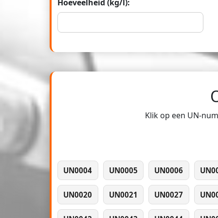
Hoeveelheid (kg/l):
Klik op een UN-numm
UN0004
UN0005
UN0006
UN0
UN0020
UN0021
UN0027
UN0