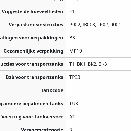
Vrijgestelde hoeveelheden
E1
Verpakkingsinstructies
P002, IBC08, LP02, R001
palingen voor verpakkingen
B3
Gezamenlijke verpakking
MP10
ructies voor transporttanks
T1, BK1, BK2, BK3
Bzb voor transporttanks
TP33
Tankcode
ijzondere bepalingen tanks
TU3
Voertuig voor tankvervoer
AT
Vervoerscategorie
3