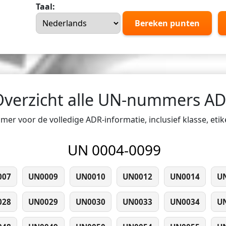
Taal:
Bereken punten
Overzicht alle UN-nummers A
er voor de volledige ADR-informatie, inclusief klasse, eti
UN 0004-0099
007
UN0009
UN0010
UN0012
UN0014
U
028
UN0029
UN0030
UN0033
UN0034
U