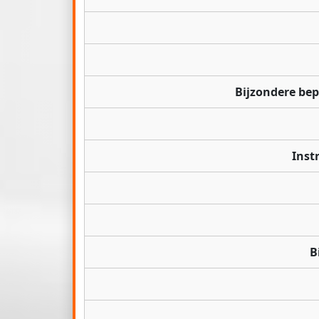
Bijzondere be
Inst
B