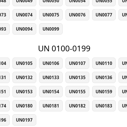
048
UN0049
UN0050
UN0054
UN0055
U
073
UN0074
UN0075
UN0076
UN0077
U
093
UN0094
UN0099
UN 0100-0199
104
UN0105
UN0106
UN0107
UN0110
U
131
UN0132
UN0133
UN0135
UN0136
U
151
UN0153
UN0154
UN0155
UN0159
U
174
UN0180
UN0181
UN0182
UN0183
U
196
UN0197