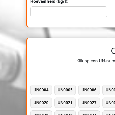
Hoeveelheid (kg/l):
Klik op een UN-numm
UN0004
UN0005
UN0006
UN0
UN0020
UN0021
UN0027
UN0