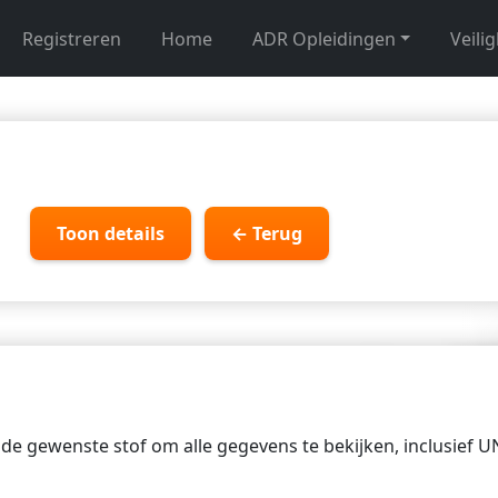
Registreren
Home
ADR Opleidingen
Veili
Toon details
← Terug
p de gewenste stof om alle gegevens te bekijken, inclusief 