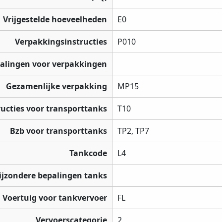
Vrijgestelde hoeveelheden
E0
Verpakkingsinstructies
P010
palingen voor verpakkingen
Gezamenlijke verpakking
MP15
ructies voor transporttanks
T10
Bzb voor transporttanks
TP2, TP7
Tankcode
L4
ijzondere bepalingen tanks
Voertuig voor tankvervoer
FL
Vervoerscategorie
2