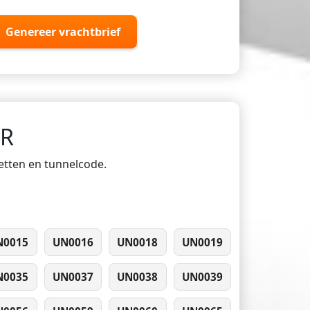
Genereer vrachtbrief
DR
ketten en tunnelcode.
N0015
UN0016
UN0018
UN0019
N0035
UN0037
UN0038
UN0039