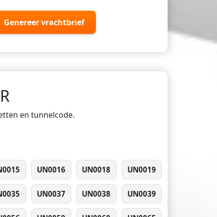
Genereer vrachtbrief
DR
ketten en tunnelcode.
N0015
UN0016
UN0018
UN0019
N0035
UN0037
UN0038
UN0039