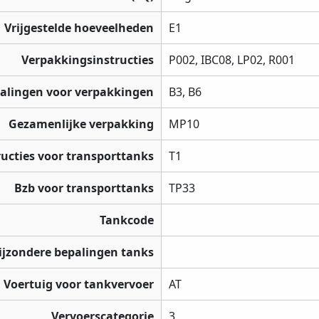
Vrijgestelde hoeveelheden
E1
Verpakkingsinstructies
P002, IBC08, LP02, R001
palingen voor verpakkingen
B3, B6
Gezamenlijke verpakking
MP10
ructies voor transporttanks
T1
Bzb voor transporttanks
TP33
Tankcode
ijzondere bepalingen tanks
Voertuig voor tankvervoer
AT
Vervoerscategorie
3