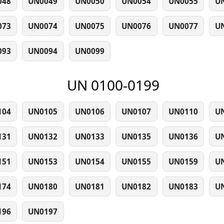
048
UN0049
UN0050
UN0054
UN0055
U
073
UN0074
UN0075
UN0076
UN0077
U
093
UN0094
UN0099
UN 0100-0199
104
UN0105
UN0106
UN0107
UN0110
U
131
UN0132
UN0133
UN0135
UN0136
U
151
UN0153
UN0154
UN0155
UN0159
U
174
UN0180
UN0181
UN0182
UN0183
U
196
UN0197