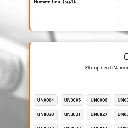
Hoeveelheid (kg/l):
Klik op een UN-numm
UN0004
UN0005
UN0006
UN0
UN0020
UN0021
UN0027
UN0