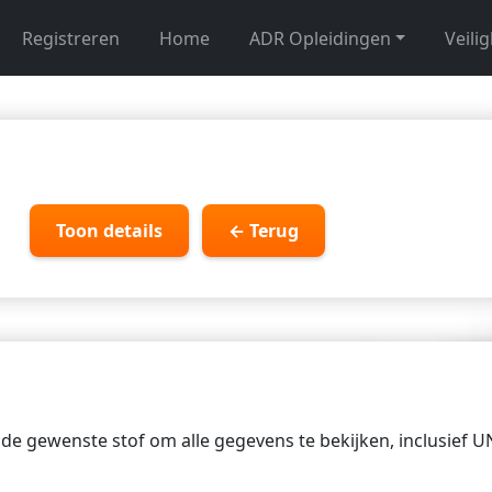
Registreren
Home
ADR Opleidingen
Veili
Toon details
← Terug
p de gewenste stof om alle gegevens te bekijken, inclusief 