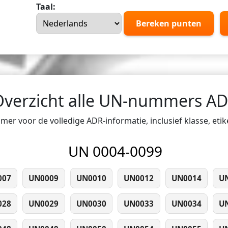
Taal:
Bereken punten
Overzicht alle UN-nummers A
er voor de volledige ADR-informatie, inclusief klasse, eti
UN 0004-0099
007
UN0009
UN0010
UN0012
UN0014
U
028
UN0029
UN0030
UN0033
UN0034
U