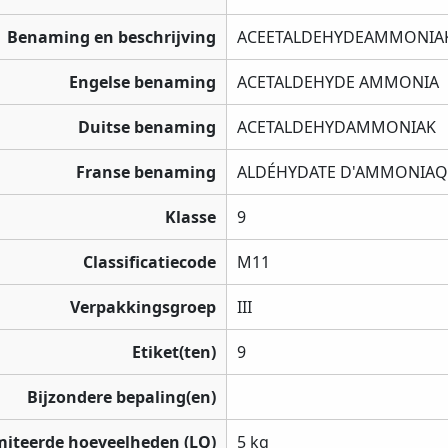
Benaming en beschrijving
ACEETALDEHYDEAMMONIA
Engelse benaming
ACETALDEHYDE AMMONIA
Duitse benaming
ACETALDEHYDAMMONIAK
Franse benaming
ALDÉHYDATE D'AMMONIA
Klasse
9
Classificatiecode
M11
Verpakkingsgroep
III
Etiket(ten)
9
Bijzondere bepaling(en)
miteerde hoeveelheden (LQ)
5 kg