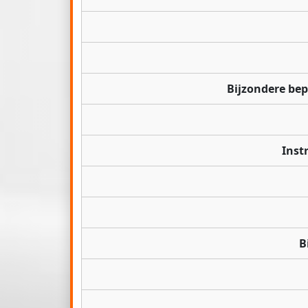
Bijzondere be
Inst
B