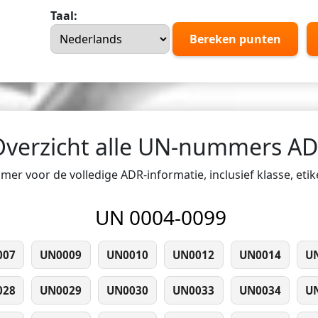
Taal:
Bereken punten
Overzicht alle UN-nummers A
er voor de volledige ADR-informatie, inclusief klasse, eti
UN 0004-0099
007
UN0009
UN0010
UN0012
UN0014
U
028
UN0029
UN0030
UN0033
UN0034
U