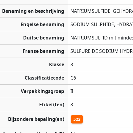
Benaming en beschrijving
NATRIUMSULFIDE, GEHYDRAT
Engelse benaming
SODIUM SULPHIDE, HYDRATE
Duitse benaming
NATRIUMSULFID mit mindest
Franse benaming
SULFURE DE SODIUM HYDRAT
Klasse
8
Classificatiecode
C6
Verpakkingsgroep
II
Etiket(ten)
8
Bijzondere bepaling(en)
523