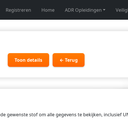
Registreren
Home
ADR Opleidingen
Veili
Toon details
← Terug
p de gewenste stof om alle gegevens te bekijken, inclusief 