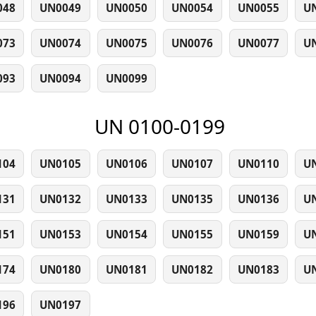
048
UN0049
UN0050
UN0054
UN0055
U
073
UN0074
UN0075
UN0076
UN0077
U
093
UN0094
UN0099
UN 0100-0199
104
UN0105
UN0106
UN0107
UN0110
U
131
UN0132
UN0133
UN0135
UN0136
U
151
UN0153
UN0154
UN0155
UN0159
U
174
UN0180
UN0181
UN0182
UN0183
U
196
UN0197