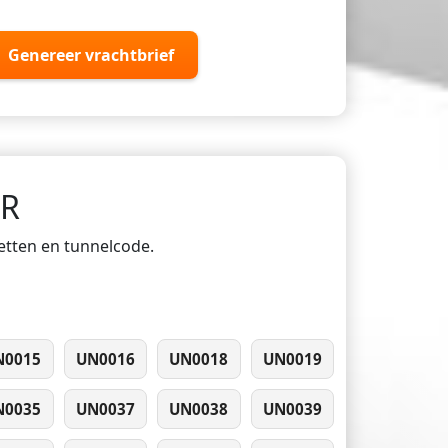
Genereer vrachtbrief
DR
ketten en tunnelcode.
N0015
UN0016
UN0018
UN0019
N0035
UN0037
UN0038
UN0039