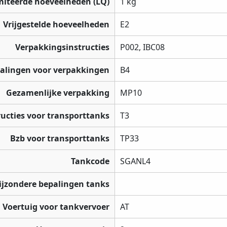
miteerde hoeveelheden (LQ)
1 kg
Vrijgestelde hoeveelheden
E2
Verpakkingsinstructies
P002, IBC08
palingen voor verpakkingen
B4
Gezamenlijke verpakking
MP10
ructies voor transporttanks
T3
Bzb voor transporttanks
TP33
Tankcode
SGANL4
ijzondere bepalingen tanks
Voertuig voor tankvervoer
AT