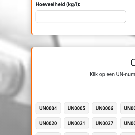
Hoeveelheid (kg/l):
Klik op een UN-numm
UN0004
UN0005
UN0006
UN0
UN0020
UN0021
UN0027
UN0