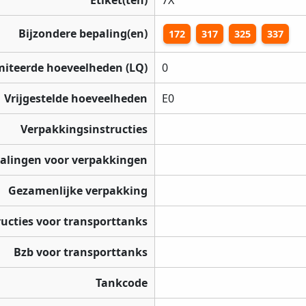
Etiket(ten)
7X
Bijzondere bepaling(en)
172
317
325
337
miteerde hoeveelheden (LQ)
0
Vrijgestelde hoeveelheden
E0
Verpakkingsinstructies
palingen voor verpakkingen
Gezamenlijke verpakking
ructies voor transporttanks
Bzb voor transporttanks
Tankcode