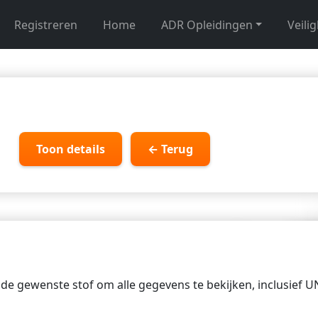
Registreren
Home
ADR Opleidingen
Veili
Toon details
← Terug
p de gewenste stof om alle gegevens te bekijken, inclusief 