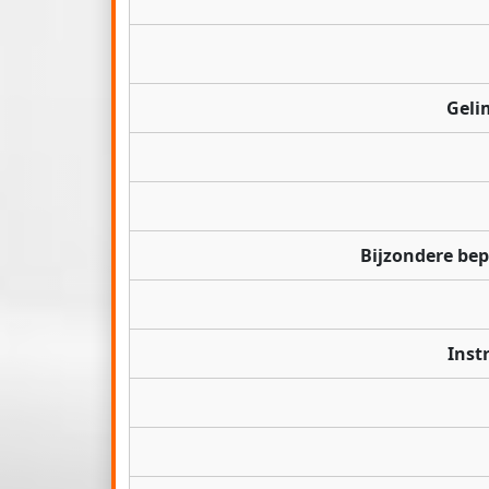
Geli
Bijzondere be
Inst