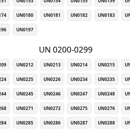
151
UN0153
UN0154
UN0155
UN0159
U
174
UN0180
UN0181
UN0182
UN0183
U
196
UN0197
UN 0200-0299
209
UN0212
UN0213
UN0214
UN0215
U
224
UN0225
UN0226
UN0234
UN0235
U
244
UN0245
UN0246
UN0247
UN0248
U
268
UN0271
UN0272
UN0275
UN0276
U
284
UN0285
UN0286
UN0287
UN0288
U