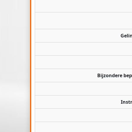
Geli
Bijzondere be
Inst