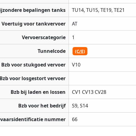
ijzondere bepalingen tanks
TU14, TU15, TE19, TE21
Voertuig voor tankvervoer
AT
Vervoerscategorie
1
Tunnelcode
(C/E)
Bzb voor stukgoed vervoer
V10
Bzb voor losgestort vervoer
Bzb bij laden en lossen
CV1 CV13 CV28
Bzb voor het bedrijf
S9, S14
vaarsidentificatie nummer
66