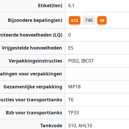
Etiket(ten)
6.1
Bijzondere bepaling(en)
746
612
48
miteerde hoeveelheden (LQ)
0
Vrijgestelde hoeveelheden
E5
Verpakkingsinstructies
P002, IBC07
palingen voor verpakkingen
Gezamenlijke verpakking
MP18
ructies voor transporttanks
T6
Bzb voor transporttanks
TP33
Tankcode
S10, AHL10