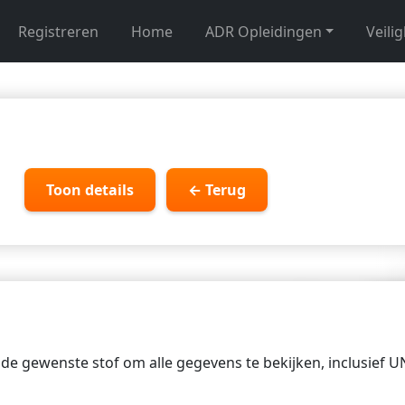
Registreren
Home
ADR Opleidingen
Veili
Toon details
← Terug
p de gewenste stof om alle gegevens te bekijken, inclusief 