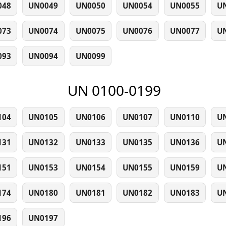
048
UN0049
UN0050
UN0054
UN0055
U
073
UN0074
UN0075
UN0076
UN0077
U
093
UN0094
UN0099
UN 0100-0199
104
UN0105
UN0106
UN0107
UN0110
U
131
UN0132
UN0133
UN0135
UN0136
U
151
UN0153
UN0154
UN0155
UN0159
U
174
UN0180
UN0181
UN0182
UN0183
U
196
UN0197