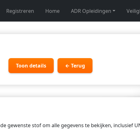
Registreren
Home
ADR Opleidingen
Veili
Toon details
← Terug
p de gewenste stof om alle gegevens te bekijken, inclusief 