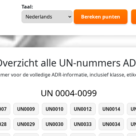
Taal:
Bereken punten
Overzicht alle UN-nummers A
er voor de volledige ADR-informatie, inclusief klasse, eti
UN 0004-0099
007
UN0009
UN0010
UN0012
UN0014
U
028
UN0029
UN0030
UN0033
UN0034
U