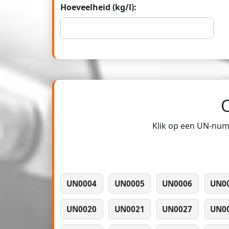
Hoeveelheid (kg/l):
Klik op een UN-numm
UN0004
UN0005
UN0006
UN0
UN0020
UN0021
UN0027
UN0