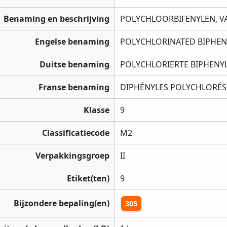
Benaming en beschrijving
POLYCHLOORBIFENYLEN, V
Engelse benaming
POLYCHLORINATED BIPHENY
Duitse benaming
POLYCHLORIERTE BIPHENYL
Franse benaming
DIPHÉNYLES POLYCHLORÉS
Klasse
9
Classificatiecode
M2
Verpakkingsgroep
II
Etiket(ten)
9
Bijzondere bepaling(en)
305