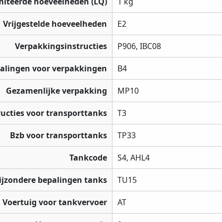
miteerde hoeveelheden (LQ)
1 kg
Vrijgestelde hoeveelheden
E2
Verpakkingsinstructies
P906, IBC08
palingen voor verpakkingen
B4
Gezamenlijke verpakking
MP10
ructies voor transporttanks
T3
Bzb voor transporttanks
TP33
Tankcode
S4, AHL4
ijzondere bepalingen tanks
TU15
Voertuig voor tankvervoer
AT