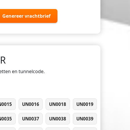
Genereer vrachtbrief
DR
ketten en tunnelcode.
N0015
UN0016
UN0018
UN0019
N0035
UN0037
UN0038
UN0039