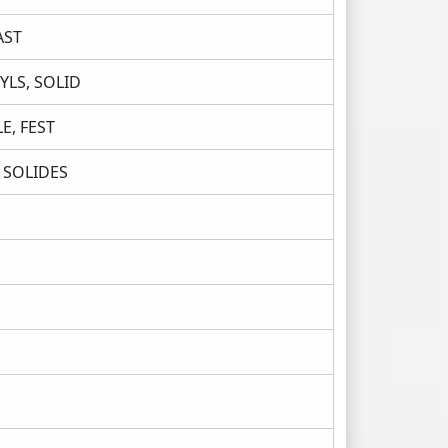
AST
LS, SOLID
E, FEST
 SOLIDES