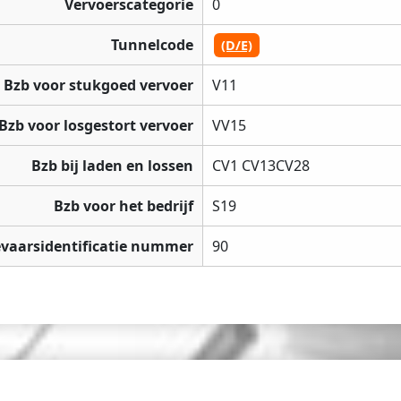
Vervoerscategorie
0
Tunnelcode
(D/E)
Bzb voor stukgoed vervoer
V11
Bzb voor losgestort vervoer
VV15
Bzb bij laden en lossen
CV1 CV13CV28
Bzb voor het bedrijf
S19
vaarsidentificatie nummer
90