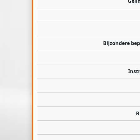
Geli
Bijzondere be
Inst
B