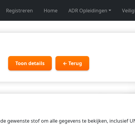
Registreren
Home
ADR Opleidingen
Veili
Toon details
← Terug
p de gewenste stof om alle gegevens te bekijken, inclusief 