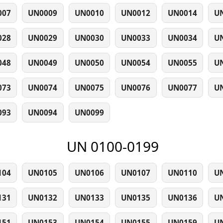
007
UN0009
UN0010
UN0012
UN0014
U
028
UN0029
UN0030
UN0033
UN0034
U
048
UN0049
UN0050
UN0054
UN0055
U
073
UN0074
UN0075
UN0076
UN0077
U
093
UN0094
UN0099
UN 0100-0199
104
UN0105
UN0106
UN0107
UN0110
U
131
UN0132
UN0133
UN0135
UN0136
U
151
UN0153
UN0154
UN0155
UN0159
U