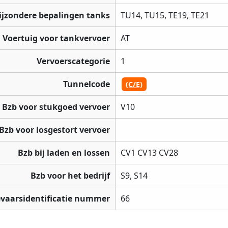
ijzondere bepalingen tanks
TU14, TU15, TE19, TE21
Voertuig voor tankvervoer
AT
Vervoerscategorie
1
Tunnelcode
(C/E)
Bzb voor stukgoed vervoer
V10
Bzb voor losgestort vervoer
Bzb bij laden en lossen
CV1 CV13 CV28
Bzb voor het bedrijf
S9, S14
vaarsidentificatie nummer
66