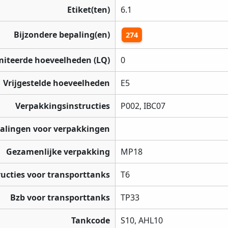
Etiket(ten)
6.1
Bijzondere bepaling(en)
274
miteerde hoeveelheden (LQ)
0
Vrijgestelde hoeveelheden
E5
Verpakkingsinstructies
P002, IBC07
palingen voor verpakkingen
Gezamenlijke verpakking
MP18
ructies voor transporttanks
T6
Bzb voor transporttanks
TP33
Tankcode
S10, AHL10