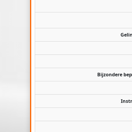
Geli
Bijzondere be
Inst