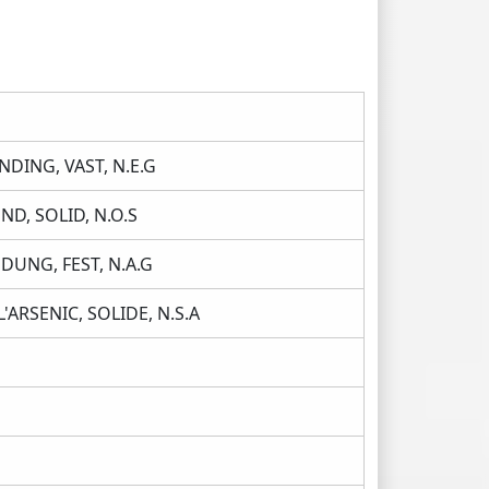
DING, VAST, N.E.G
, SOLID, N.O.S
UNG, FEST, N.A.G
RSENIC, SOLIDE, N.S.A