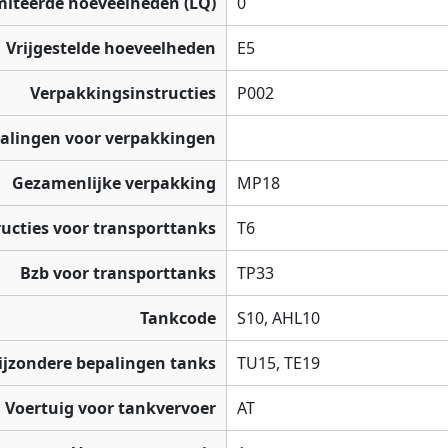
miteerde hoeveelheden (LQ)
0
Vrijgestelde hoeveelheden
E5
Verpakkingsinstructies
P002
palingen voor verpakkingen
Gezamenlijke verpakking
MP18
ructies voor transporttanks
T6
Bzb voor transporttanks
TP33
Tankcode
S10, AHL10
ijzondere bepalingen tanks
TU15, TE19
Voertuig voor tankvervoer
AT