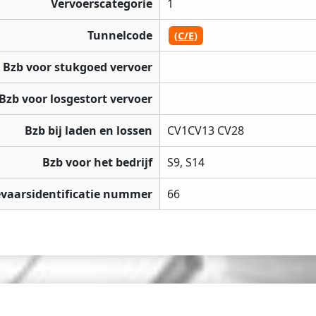
Vervoerscategorie
1
Tunnelcode
(C/E)
Bzb voor stukgoed vervoer
Bzb voor losgestort vervoer
Bzb bij laden en lossen
CV1CV13 CV28
Bzb voor het bedrijf
S9, S14
vaarsidentificatie nummer
66