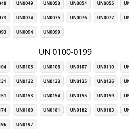
048
UN0049
UN0050
UN0054
UN0055
U
073
UN0074
UN0075
UN0076
UN0077
U
093
UN0094
UN0099
UN 0100-0199
104
UN0105
UN0106
UN0107
UN0110
U
131
UN0132
UN0133
UN0135
UN0136
U
151
UN0153
UN0154
UN0155
UN0159
U
174
UN0180
UN0181
UN0182
UN0183
U
196
UN0197