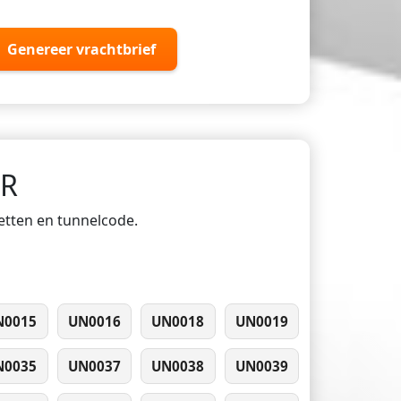
Genereer vrachtbrief
DR
ketten en tunnelcode.
N0015
UN0016
UN0018
UN0019
N0035
UN0037
UN0038
UN0039