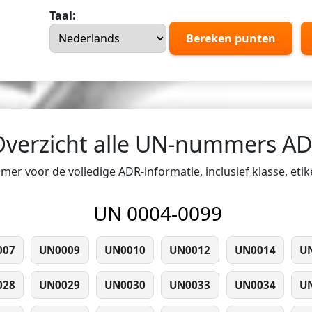
Taal:
Bereken punten
Overzicht alle UN-nummers A
er voor de volledige ADR-informatie, inclusief klasse, eti
UN 0004-0099
007
UN0009
UN0010
UN0012
UN0014
U
028
UN0029
UN0030
UN0033
UN0034
U