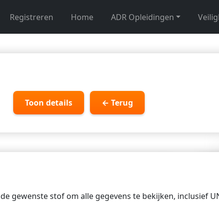
Registreren
Home
ADR Opleidingen
Veili
Toon details
← Terug
p de gewenste stof om alle gegevens te bekijken, inclusief 