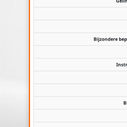
Geli
Bijzondere be
Inst
B