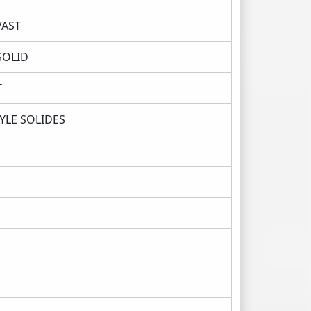
VAST
SOLID
T
LE SOLIDES