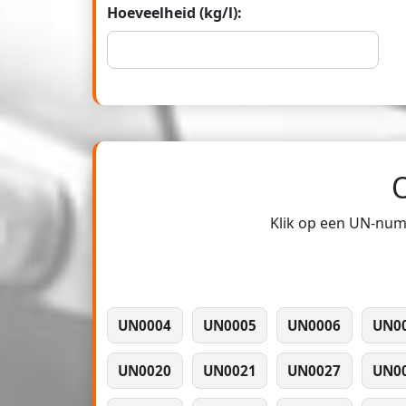
Hoeveelheid (kg/l):
Klik op een UN-numm
UN0004
UN0005
UN0006
UN0
UN0020
UN0021
UN0027
UN0