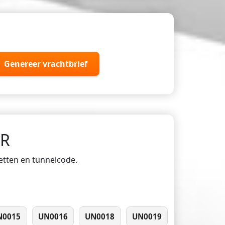
Genereer vrachtbrief
DR
ketten en tunnelcode.
N0015
UN0016
UN0018
UN0019