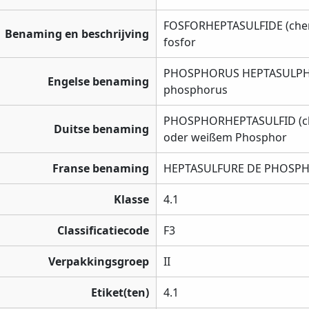
FOSFORHEPTASULFIDE (chemis
Benaming en beschrijving
fosfor
PHOSPHORUS HEPTASULPHIDE
Engelse benaming
phosphorus
PHOSPHORHEPTASULFID (che
Duitse benaming
oder weißem Phosphor
Franse benaming
HEPTASULFURE DE PHOSPHO
Klasse
4.1
Classificatiecode
F3
Verpakkingsgroep
II
Etiket(ten)
4.1