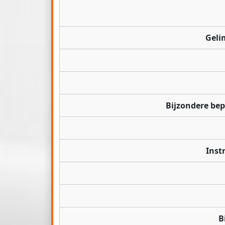
Geli
Bijzondere be
Inst
B