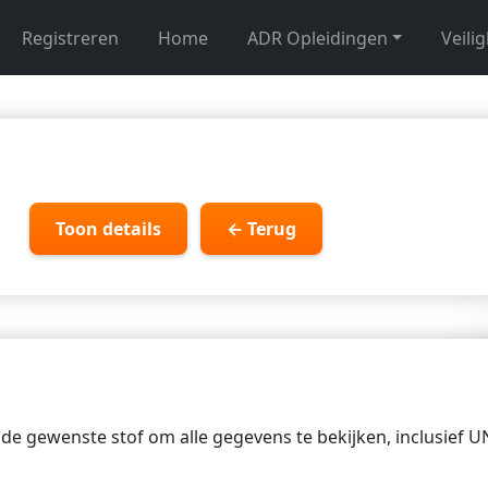
Registreren
Home
ADR Opleidingen
Veili
Toon details
← Terug
p de gewenste stof om alle gegevens te bekijken, inclusief 