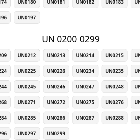
174
UN0180
UN0181
UN0182
UN0183
U
196
UN0197
UN 0200-0299
209
UN0212
UN0213
UN0214
UN0215
U
224
UN0225
UN0226
UN0234
UN0235
U
244
UN0245
UN0246
UN0247
UN0248
U
268
UN0271
UN0272
UN0275
UN0276
U
284
UN0285
UN0286
UN0287
UN0288
U
296
UN0297
UN0299