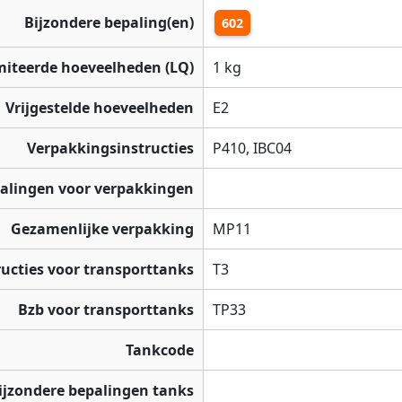
Bijzondere bepaling(en)
602
miteerde hoeveelheden (LQ)
1 kg
Vrijgestelde hoeveelheden
E2
Verpakkingsinstructies
P410, IBC04
palingen voor verpakkingen
Gezamenlijke verpakking
MP11
ructies voor transporttanks
T3
Bzb voor transporttanks
TP33
Tankcode
ijzondere bepalingen tanks