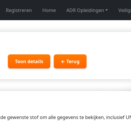
Registreren
Home
ADR Opleidingen
Veili
Toon details
← Terug
p de gewenste stof om alle gegevens te bekijken, inclusief 