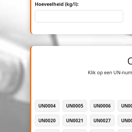
Hoeveelheid (kg/l):
Klik op een UN-numm
UN0004
UN0005
UN0006
UN0
UN0020
UN0021
UN0027
UN0