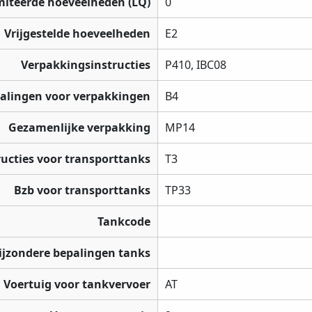
miteerde hoeveelheden (LQ)
0
Vrijgestelde hoeveelheden
E2
Verpakkingsinstructies
P410, IBC08
palingen voor verpakkingen
B4
Gezamenlijke verpakking
MP14
ructies voor transporttanks
T3
Bzb voor transporttanks
TP33
Tankcode
ijzondere bepalingen tanks
Voertuig voor tankvervoer
AT