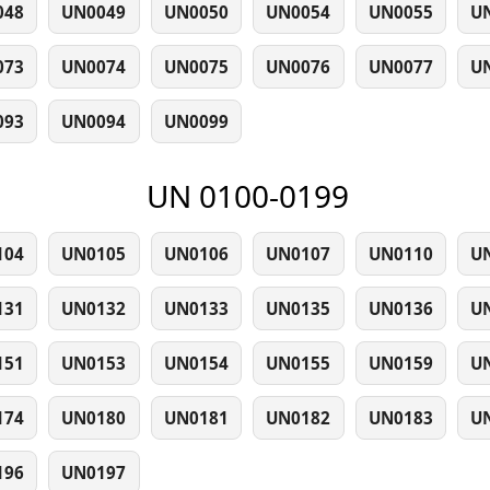
048
UN0049
UN0050
UN0054
UN0055
U
073
UN0074
UN0075
UN0076
UN0077
U
093
UN0094
UN0099
UN 0100-0199
104
UN0105
UN0106
UN0107
UN0110
U
131
UN0132
UN0133
UN0135
UN0136
U
151
UN0153
UN0154
UN0155
UN0159
U
174
UN0180
UN0181
UN0182
UN0183
U
196
UN0197