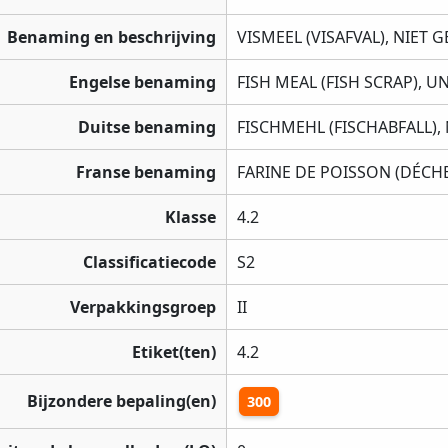
Benaming en beschrijving
VISMEEL (VISAFVAL), NIET 
Engelse benaming
FISH MEAL (FISH SCRAP), U
Duitse benaming
FISCHMEHL (FISCHABFALL), 
Franse benaming
FARINE DE POISSON (DÉCHE
Klasse
4.2
Classificatiecode
S2
Verpakkingsgroep
II
Etiket(ten)
4.2
Bijzondere bepaling(en)
300