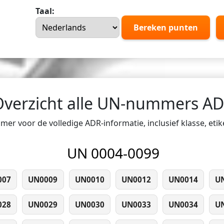
Taal:
Bereken punten
Overzicht alle UN-nummers A
er voor de volledige ADR-informatie, inclusief klasse, eti
UN 0004-0099
007
UN0009
UN0010
UN0012
UN0014
U
028
UN0029
UN0030
UN0033
UN0034
U