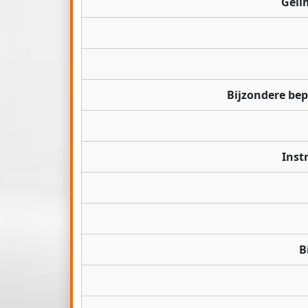
Geli
Bijzondere be
Inst
B