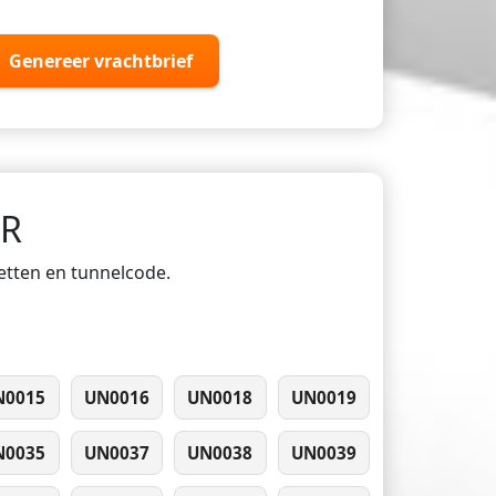
Genereer vrachtbrief
DR
ketten en tunnelcode.
N0015
UN0016
UN0018
UN0019
N0035
UN0037
UN0038
UN0039