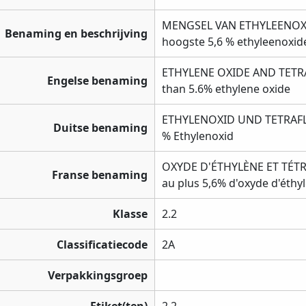
MENGSEL VAN ETHYLEENOXI
Benaming en beschrijving
hoogste 5,6 % ethyleenoxid
ETHYLENE OXIDE AND TETR
Engelse benaming
than 5.6% ethylene oxide
ETHYLENOXID UND TETRAFL
Duitse benaming
% Ethylenoxid
OXYDE D'ÉTHYLÈNE ET TÉT
Franse benaming
au plus 5,6% d'oxyde d'éthy
Klasse
2.2
Classificatiecode
2A
Verpakkingsgroep