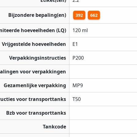
Etiket(ten)
2.2
Bijzondere bepaling(en)
392
662
miteerde hoeveelheden (LQ)
120 ml
Vrijgestelde hoeveelheden
E1
Verpakkingsinstructies
P200
palingen voor verpakkingen
Gezamenlijke verpakking
MP9
ructies voor transporttanks
T50
Bzb voor transporttanks
Tankcode