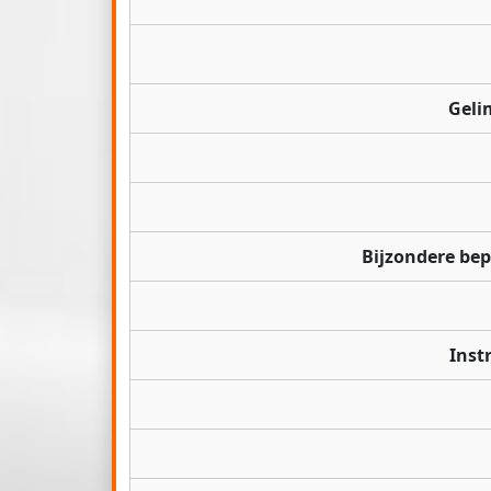
Geli
Bijzondere be
Inst