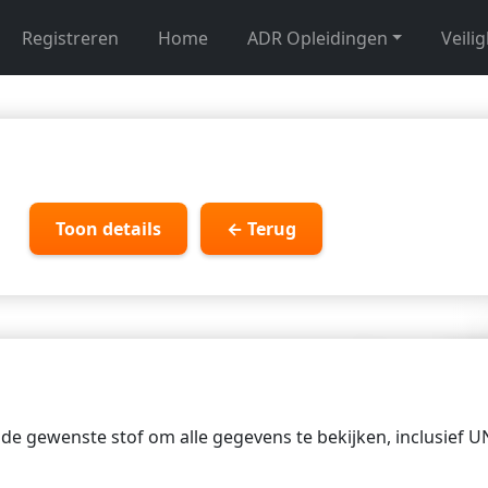
Registreren
Home
ADR Opleidingen
Veili
Toon details
← Terug
p de gewenste stof om alle gegevens te bekijken, inclusief 