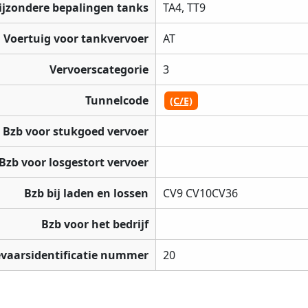
ijzondere bepalingen tanks
TA4, TT9
Voertuig voor tankvervoer
AT
Vervoerscategorie
3
Tunnelcode
(C/E)
Bzb voor stukgoed vervoer
Bzb voor losgestort vervoer
Bzb bij laden en lossen
CV9 CV10CV36
Bzb voor het bedrijf
vaarsidentificatie nummer
20