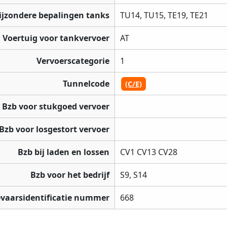
ijzondere bepalingen tanks
TU14, TU15, TE19, TE21
Voertuig voor tankvervoer
AT
Vervoerscategorie
1
Tunnelcode
(C/E)
Bzb voor stukgoed vervoer
Bzb voor losgestort vervoer
Bzb bij laden en lossen
CV1 CV13 CV28
Bzb voor het bedrijf
S9, S14
vaarsidentificatie nummer
668