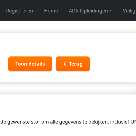
Registreren
Home
ADR Opleidingen
Veili
Toon details
← Terug
p de gewenste stof om alle gegevens te bekijken, inclusief 