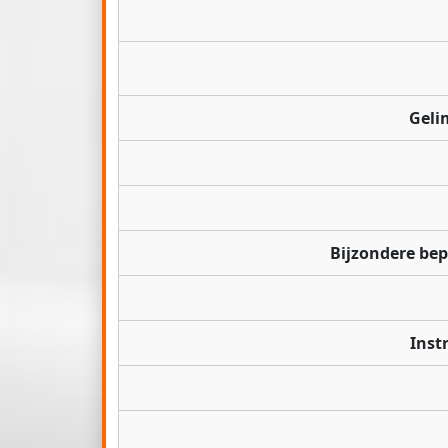
Geli
Bijzondere be
Inst