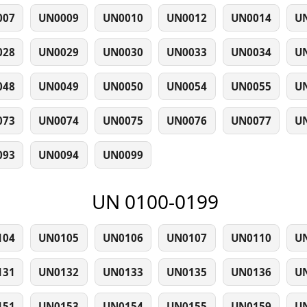
007
UN0009
UN0010
UN0012
UN0014
U
028
UN0029
UN0030
UN0033
UN0034
U
048
UN0049
UN0050
UN0054
UN0055
U
073
UN0074
UN0075
UN0076
UN0077
U
093
UN0094
UN0099
UN 0100-0199
104
UN0105
UN0106
UN0107
UN0110
U
131
UN0132
UN0133
UN0135
UN0136
U
151
UN0153
UN0154
UN0155
UN0159
U