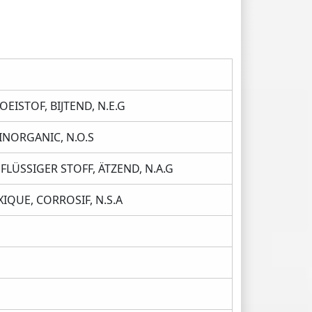
EISTOF, BIJTEND, N.E.G
INORGANIC, N.O.S
LÜSSIGER STOFF, ÄTZEND, N.A.G
IQUE, CORROSIF, N.S.A