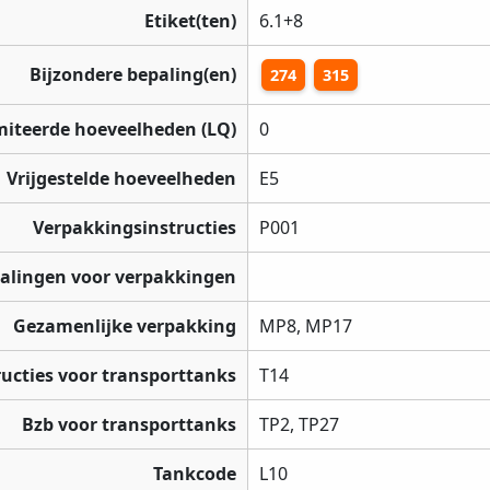
Etiket(ten)
6.1+8
Bijzondere bepaling(en)
274
315
miteerde hoeveelheden (LQ)
0
Vrijgestelde hoeveelheden
E5
Verpakkingsinstructies
P001
palingen voor verpakkingen
Gezamenlijke verpakking
MP8, MP17
ructies voor transporttanks
T14
Bzb voor transporttanks
TP2, TP27
Tankcode
L10