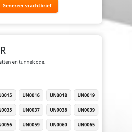
Genereer vrachtbrief
DR
ketten en tunnelcode.
N0015
UN0016
UN0018
UN0019
N0035
UN0037
UN0038
UN0039
N0056
UN0059
UN0060
UN0065