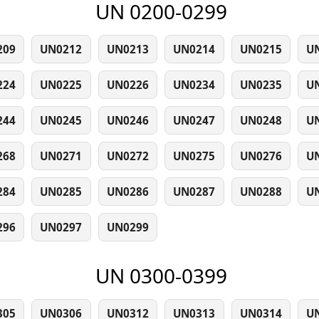
UN 0200-0299
209
UN0212
UN0213
UN0214
UN0215
U
224
UN0225
UN0226
UN0234
UN0235
U
244
UN0245
UN0246
UN0247
UN0248
U
268
UN0271
UN0272
UN0275
UN0276
U
284
UN0285
UN0286
UN0287
UN0288
U
296
UN0297
UN0299
UN 0300-0399
305
UN0306
UN0312
UN0313
UN0314
U