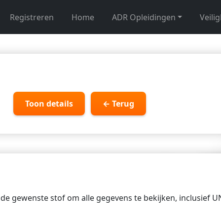
Registreren
Home
ADR Opleidingen
Veili
Toon details
← Terug
p de gewenste stof om alle gegevens te bekijken, inclusief 