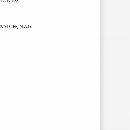
, N.E.G
VSTOFF, N.A.G