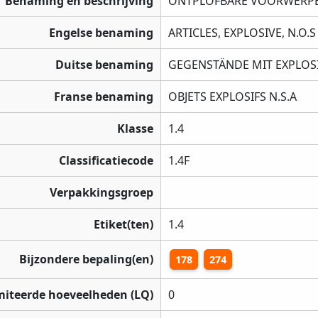
Benaming en beschrijving
ONTPLOFBARE VOORWERPEN
Engelse benaming
ARTICLES, EXPLOSIVE, N.O.S
Duitse benaming
GEGENSTÄNDE MIT EXPLOSI
Franse benaming
OBJETS EXPLOSIFS N.S.A
Klasse
1.4
Classificatiecode
1.4F
Verpakkingsgroep
Etiket(ten)
1.4
Bijzondere bepaling(en)
178
274
miteerde hoeveelheden (LQ)
0