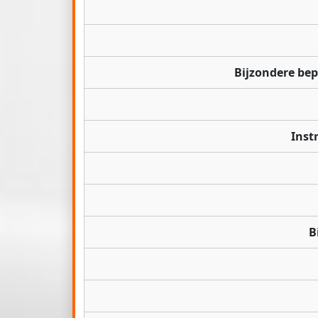
Bijzondere be
Inst
B