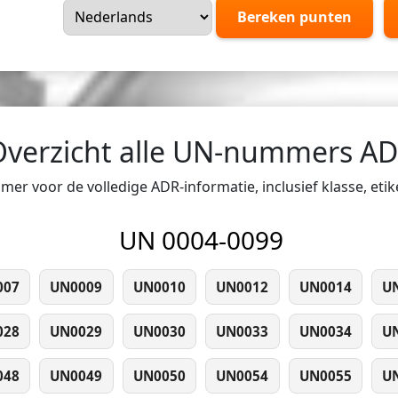
Bereken punten
Overzicht alle UN-nummers A
er voor de volledige ADR-informatie, inclusief klasse, eti
UN 0004-0099
007
UN0009
UN0010
UN0012
UN0014
U
028
UN0029
UN0030
UN0033
UN0034
U
048
UN0049
UN0050
UN0054
UN0055
U