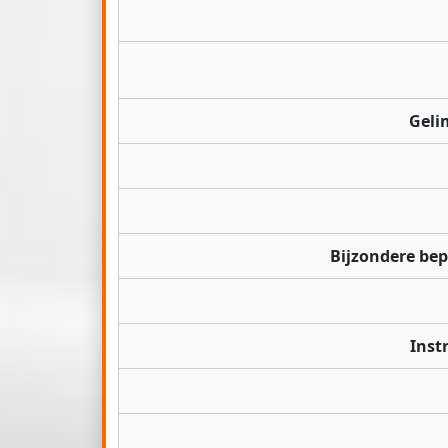
Geli
Bijzondere be
Inst