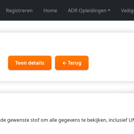
Registreren
Home
ADR Opleidingen
Veili
Toon details
← Terug
p de gewenste stof om alle gegevens te bekijken, inclusief 