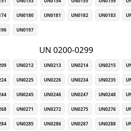
151
UN0153
UN0154
UN0155
UN0159
U
174
UN0180
UN0181
UN0182
UN0183
U
196
UN0197
UN 0200-0299
209
UN0212
UN0213
UN0214
UN0215
U
224
UN0225
UN0226
UN0234
UN0235
U
244
UN0245
UN0246
UN0247
UN0248
U
268
UN0271
UN0272
UN0275
UN0276
U
284
UN0285
UN0286
UN0287
UN0288
U