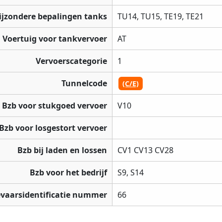
ijzondere bepalingen tanks
TU14, TU15, TE19, TE21
Voertuig voor tankvervoer
AT
Vervoerscategorie
1
Tunnelcode
(C/E)
Bzb voor stukgoed vervoer
V10
Bzb voor losgestort vervoer
Bzb bij laden en lossen
CV1 CV13 CV28
Bzb voor het bedrijf
S9, S14
vaarsidentificatie nummer
66