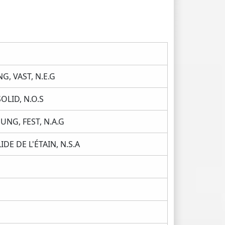
, VAST, N.E.G
LID, N.O.S
NG, FEST, N.A.G
E DE L'ÉTAIN, N.S.A