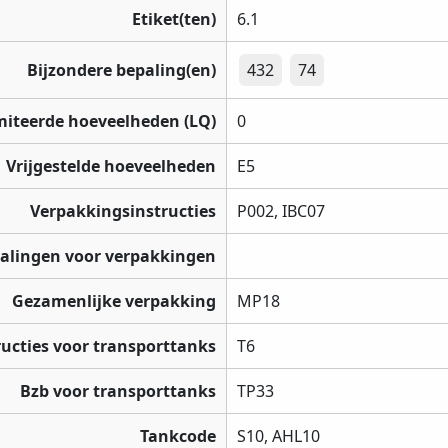
Etiket(ten)
6.1
Bijzondere bepaling(en)
432
74
miteerde hoeveelheden (LQ)
0
Vrijgestelde hoeveelheden
E5
Verpakkingsinstructies
P002, IBC07
palingen voor verpakkingen
Gezamenlijke verpakking
MP18
ructies voor transporttanks
T6
Bzb voor transporttanks
TP33
Tankcode
S10, AHL10