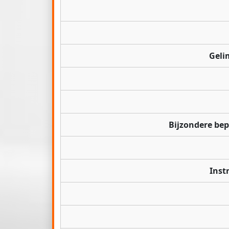
Geli
Bijzondere be
Inst