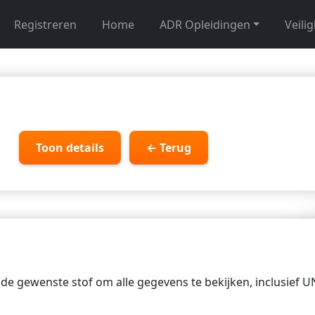
Registreren
Home
ADR Opleidingen
Veili
Toon details
← Terug
p de gewenste stof om alle gegevens te bekijken, inclusief 