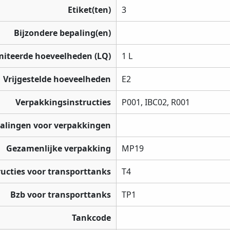
Etiket(ten)
3
Bijzondere bepaling(en)
miteerde hoeveelheden (LQ)
1 L
Vrijgestelde hoeveelheden
E2
Verpakkingsinstructies
P001, IBC02, R001
palingen voor verpakkingen
Gezamenlijke verpakking
MP19
ructies voor transporttanks
T4
Bzb voor transporttanks
TP1
Tankcode