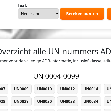
Taal:
Bereken punten
Overzicht alle UN-nummers A
er voor de volledige ADR-informatie, inclusief klasse, eti
UN 0004-0099
007
UN0009
UN0010
UN0012
UN0014
U
028
UN0029
UN0030
UN0033
UN0034
U