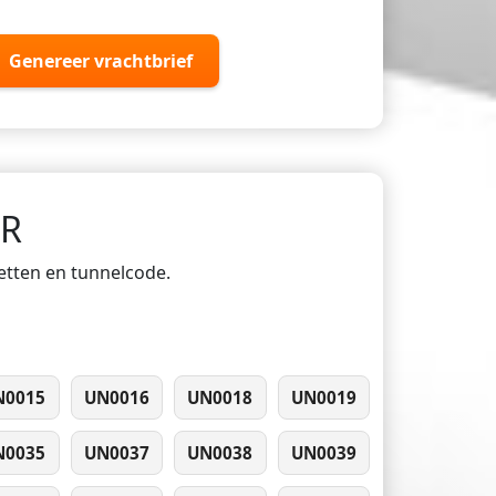
Genereer vrachtbrief
DR
ketten en tunnelcode.
N0015
UN0016
UN0018
UN0019
N0035
UN0037
UN0038
UN0039