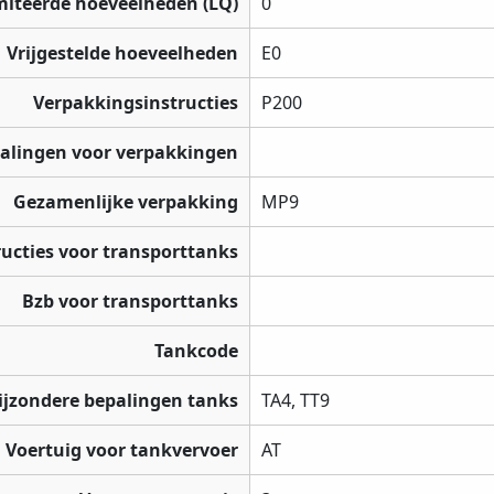
miteerde hoeveelheden (LQ)
0
Vrijgestelde hoeveelheden
E0
Verpakkingsinstructies
P200
palingen voor verpakkingen
Gezamenlijke verpakking
MP9
ructies voor transporttanks
Bzb voor transporttanks
Tankcode
ijzondere bepalingen tanks
TA4, TT9
Voertuig voor tankvervoer
AT