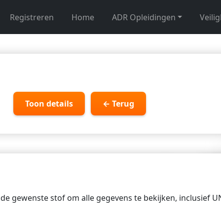
Registreren
Home
ADR Opleidingen
Veili
Toon details
← Terug
p de gewenste stof om alle gegevens te bekijken, inclusief 