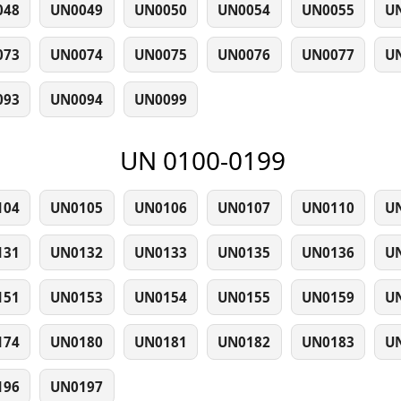
048
UN0049
UN0050
UN0054
UN0055
U
073
UN0074
UN0075
UN0076
UN0077
U
093
UN0094
UN0099
UN 0100-0199
104
UN0105
UN0106
UN0107
UN0110
U
131
UN0132
UN0133
UN0135
UN0136
U
151
UN0153
UN0154
UN0155
UN0159
U
174
UN0180
UN0181
UN0182
UN0183
U
196
UN0197