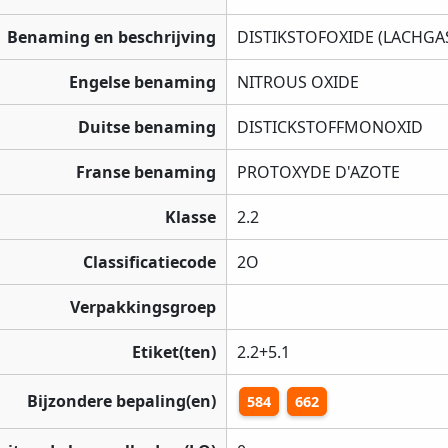
Benaming en beschrijving
DISTIKSTOFOXIDE (LACHGA
Engelse benaming
NITROUS OXIDE
Duitse benaming
DISTICKSTOFFMONOXID
Franse benaming
PROTOXYDE D'AZOTE
Klasse
2.2
Classificatiecode
2O
Verpakkingsgroep
Etiket(ten)
2.2+5.1
Bijzondere bepaling(en)
584
662