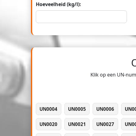
Hoeveelheid (kg/l):
Klik op een UN-numm
UN0004
UN0005
UN0006
UN0
UN0020
UN0021
UN0027
UN0