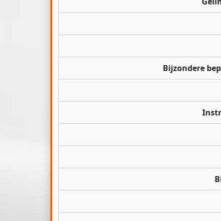
Geli
Bijzondere be
Inst
B